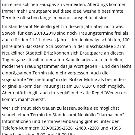
um einen solchen Fauxpas zu vermeiden. Allerdings kommen
immer mehr Brautpaare auf diese Idee, weshalb bestimmte
Termine oft schon lange im Voraus ausgebucht sind.
Im Standesamt Neukölln geht in diesem Jahr aber noch was.
Sowohl für den 20.10.2010 sind noch Trauungstermine frei als
auch für den 11.11. dieses Jahres. Im denkmalgeschätzten, 100
Jahre alten Backstein-Schlösschen in der Blaschkoallee 32 im
Neuköllner Stadtteil Britz können sich Brautpaare an diesen
Tagen ganz stilvoll in der alten Kapelle oder auch im hellen,
modernen Trauungszimmer das Ja-Wort geben – und den leicht
einprägsamen Termin nie mehr vergessen. Auch die
sogenannte “Vermehlung” in der Britzer Mühle als besonders
originelle Form der Trauung ist am 20.10.2010 noch möglich.
Aber natürlich gilt auch in Neukölln die alte Regel “Wer zu erst
kommt, mahlt zuerst”.
Wer sich traut, sich trauen zu lassen, sollte also möglichst
schnell einen Termin im Standesamt Neukölln “klarmachen”
Informationen und Terminvereinbarung gibt es unter den
Telefon-Nummern 030-90239-2626, -2480, -2209 und -1395
täglich zwischen 9.00 und 15.00 Uhr.