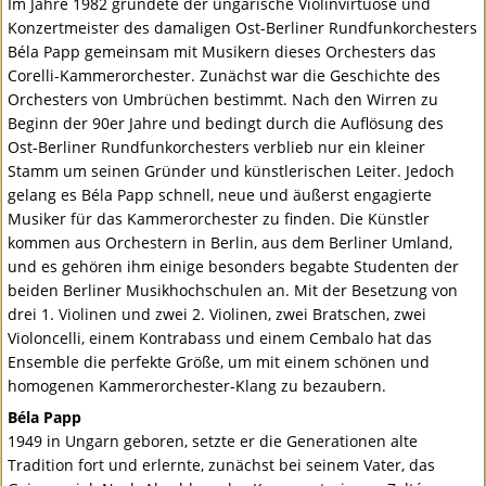
Im Jahre 1982 gründete der ungarische Violinvirtuose und
Konzertmeister des damaligen Ost-Berliner Rundfunkorchesters
Béla Papp gemeinsam mit Musikern dieses Orchesters das
Corelli-Kammerorchester. Zunächst war die Geschichte des
Orchesters von Umbrüchen bestimmt. Nach den Wirren zu
Beginn der 90er Jahre und bedingt durch die Auflösung des
Ost-Berliner Rundfunkorchesters verblieb nur ein kleiner
Stamm um seinen Gründer und künstlerischen Leiter. Jedoch
gelang es Béla Papp schnell, neue und äußerst engagierte
Musiker für das Kammerorchester zu finden. Die Künstler
kommen aus Orchestern in Berlin, aus dem Berliner Umland,
und es gehören ihm einige besonders begabte Studenten der
beiden Berliner Musikhochschulen an. Mit der Besetzung von
drei 1. Violinen und zwei 2. Violinen, zwei Bratschen, zwei
Violoncelli, einem Kontrabass und einem Cembalo hat das
Ensemble die perfekte Größe, um mit einem schönen und
homogenen Kammerorchester-Klang zu bezaubern.
Béla Papp
1949 in Ungarn geboren, setzte er die Generationen alte
Tradition fort und erlernte, zunächst bei seinem Vater, das