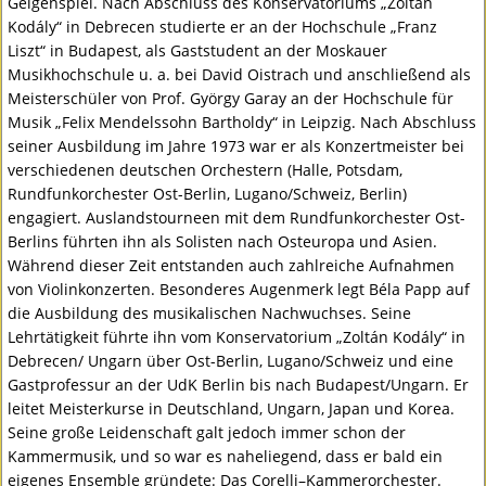
Geigenspiel. Nach Abschluss des Konservatoriums „Zoltán
Kodály“ in Debrecen studierte er an der Hochschule „Franz
Liszt“ in Budapest, als Gaststudent an der Moskauer
Musikhochschule u. a. bei David Oistrach und anschließend als
Meisterschüler von Prof. György Garay an der Hochschule für
Musik „Felix Mendelssohn Bartholdy“ in Leipzig. Nach Abschluss
seiner Ausbildung im Jahre 1973 war er als Konzertmeister bei
verschiedenen deutschen Orchestern (Halle, Potsdam,
Rundfunkorchester Ost-Berlin, Lugano/Schweiz, Berlin)
engagiert. Auslandstourneen mit dem Rundfunkorchester Ost-
Berlins führten ihn als Solisten nach Osteuropa und Asien.
Während dieser Zeit entstanden auch zahlreiche Aufnahmen
von Violinkonzerten. Besonderes Augenmerk legt Béla Papp auf
die Ausbildung des musikalischen Nachwuchses. Seine
Lehrtätigkeit führte ihn vom Konservatorium „Zoltán Kodály“ in
Debrecen/ Ungarn über Ost-Berlin, Lugano/Schweiz und eine
Gastprofessur an der UdK Berlin bis nach Budapest/Ungarn. Er
leitet Meisterkurse in Deutschland, Ungarn, Japan und Korea.
Seine große Leidenschaft galt jedoch immer schon der
Kammermusik, und so war es naheliegend, dass er bald ein
eigenes Ensemble gründete: Das Corelli–Kammerorchester.