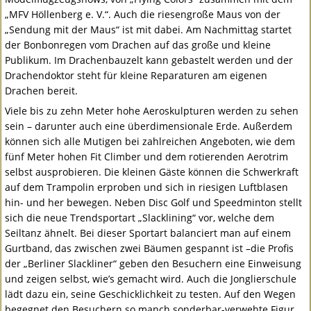
„MFV Höllenberg e. V.“. Auch die riesengroße Maus von der
„Sendung mit der Maus“ ist mit dabei. Am Nachmittag startet
der Bonbonregen vom Drachen auf das große und kleine
Publikum. Im Drachenbauzelt kann gebastelt werden und der
Drachendoktor steht für kleine Reparaturen am eigenen
Drachen bereit.
Viele bis zu zehn Meter hohe Aeroskulpturen werden zu sehen
sein – darunter auch eine überdimensionale Erde. Außerdem
können sich alle Mutigen bei zahlreichen Angeboten, wie dem
fünf Meter hohen Fit Climber und dem rotierenden Aerotrim
selbst ausprobieren. Die kleinen Gäste können die Schwerkraft
auf dem Trampolin erproben und sich in riesigen Luftblasen
hin- und her bewegen. Neben Disc Golf und Speedminton stellt
sich die neue Trendsportart „Slacklining“ vor, welche dem
Seiltanz ähnelt. Bei dieser Sportart balanciert man auf einem
Gurtband, das zwischen zwei Bäumen gespannt ist –die Profis
der „Berliner Slackliner“ geben den Besuchern eine Einweisung
und zeigen selbst, wie’s gemacht wird. Auch die Jonglierschule
lädt dazu ein, seine Geschicklichkeit zu testen. Auf den Wegen
begegnet den Besuchern so manch sonderbar-verwehte Figur,