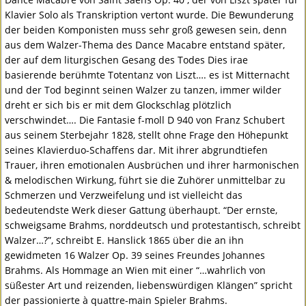
Klavier Solo als Transkription vertont wurde. Die Bewunderung
der beiden Komponisten muss sehr groß gewesen sein, denn
aus dem Walzer-Thema des Dance Macabre entstand später,
der auf dem liturgischen Gesang des Todes Dies irae
basierende berühmte Totentanz von Liszt…. es ist Mitternacht
und der Tod beginnt seinen Walzer zu tanzen, immer wilder
dreht er sich bis er mit dem Glockschlag plötzlich
verschwindet…. Die Fantasie f-moll D 940 von Franz Schubert
aus seinem Sterbejahr 1828, stellt ohne Frage den Höhepunkt
seines Klavierduo-Schaffens dar. Mit ihrer abgrundtiefen
Trauer, ihren emotionalen Ausbrüchen und ihrer harmonischen
& melodischen Wirkung, führt sie die Zuhörer unmittelbar zu
Schmerzen und Verzweifelung und ist vielleicht das
bedeutendste Werk dieser Gattung überhaupt. “Der ernste,
schweigsame Brahms, norddeutsch und protestantisch, schreibt
Walzer…?”, schreibt E. Hanslick 1865 über die an ihn
gewidmeten 16 Walzer Op. 39 seines Freundes Johannes
Brahms. Als Hommage an Wien mit einer “…wahrlich von
süßester Art und reizenden, liebenswürdigen Klängen” spricht
der passionierte à quattre-main Spieler Brahms.