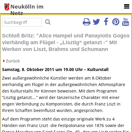
Neukölln im
Netz
Schloß Britz: "Alice Hampel und Panayiotis Gogos
vierhändig am Flügel - „Lisztig“ getanzt -" Mit
Werken von Liszt, Brahms und Schumann
Zurück
Samstag, 8. Oktober 2011 um 19.00 Uhr – Kulturstall
Zwei außergewöhnliche Künstler werden am 8.Oktober
vierhändig am Flügel in der außergewöhnlichen Athmosphäre
des Kulturstalls Ihr Können beweisen. Mit dem Programm
“Lisztig getanzt….” wird der tänzerische Charakter mit einer
engen Verbindung zu Komponisten, die durch Franz Liszt in
Ihrem Schaffen beeinflusst wurden, angesprochen.
Auf dem Programm steht das einzige originale Werk zu 4
Händen von Franz Liszt -die Festpolonaise von 1876 sowie der
Dance Macabre von Saint Saens Op. 40 , der von Liszt später für