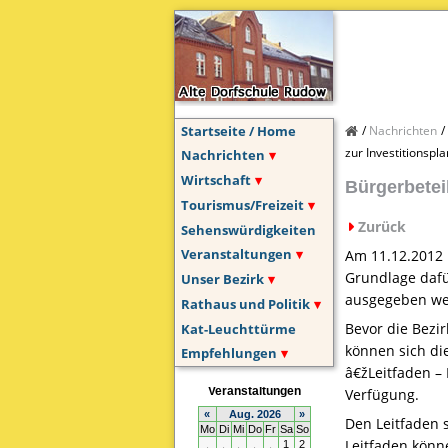
Startseite / Home
Nachrichten
zur Investitionsp
Nachrichten
Wirtschaft
Bürgerbetei
Tourismus/Freizeit
Zurück
Sehenswürdigkeiten
Veranstaltungen
Am 11.12.2012 
Grundlage dafü
Unser Bezirk
ausgegeben we
Rathaus und Politik
Bevor die Bezi
Kat-Leuchttürme
können sich die
Empfehlungen
â€žLeitfaden –
Verfügung.
Den Leitfaden 
Leitfaden könn