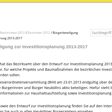
Nachrichten 2012
Dezember 2012
Bürgerbeteiligung
lanung 2013-2017
ligung zur Investitionsplanung 2013-2017
hat das Bezirksamt über den Entwurf zur Investitionsplanung 2013-
r, für welche Projekte und Baumaßnahmen die bezirklichen Investi
rden sollen.
rksverordnetenversammlung (
BVV
) am 23.01.2013 endgültig über de
 Bürgerinnen und Bürger Neuköllns aktiv beteiligen. Hiefür steht Ih
 Informationen zur Haushaltsaufstellung sowie Investitionsplanun
sowie den Entwurf zur Investitionsplanung finden Sie auf den Inte
en Sie auch in allen Neuköllner Bürgerämtern einsehen.