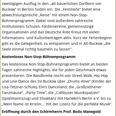
zweitägigen Ausflug in den „alt-bäuerlichen Dorfkern von
Buckow“ in Berlins Süden ein. Die „Festmeile“ bietet eine
abwechslungsreiche „Reise“ mit einem Non-Stop-
Bühnenprogramm. Dabei sind außerdem zahlreiche
Institutionen, Schulen, Fördervereine, gemeinnützige
Organisationen und das Deutsche Rote Kreuz mit vielen
Informations- und Kulturbeiträgen aktiv. Kurz vor Ferienbeginn
gibt es die Gelegenheit, zu entspannen und in Alt-Buckow „die
Seele einmal richtig baumeln zu lassen“.
Kostenloses Non-Stop-Bühnenprogramm
Das kostenlose Non-Stop-Bühnenprogramm bietet an beiden
Tagen zahlreiche Highlights, die für jeden Geschmack etwas
präsentieren. Die Bandbreite reicht von Street-Walk, Hip-Hop
und Line-Dance des SV-Buckow über „Drums-Alive“ (KInder der
Lisa-Tetzner-Schule), Elvi’s Danceland, die „Großziethener
Tanzmäuse“, „Party-Time“, die „Cottbuser Musikspatzen“
(Spielmannszug) und Showtanz mit Harlekin’s Berlin e.V. bis zu
„Mein Name ist Kristin,… mit der Lizenz für die perfekte Musik“.
Eröffnung durch den Schirmherrn Prof. Bodo Manegold