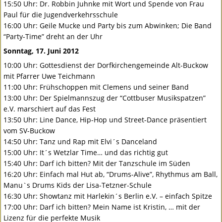
15:50 Uhr: Dr. Robbin Juhnke mit Wort und Spende von Frau
Paul für die Jugendverkehrsschule
16:00 Uhr: Geile Mucke und Party bis zum Abwinken; Die Band
“Party-Time” dreht an der Uhr
Sonntag, 17. Juni 2012
10:00 Uhr: Gottesdienst der Dorfkirchengemeinde Alt-Buckow
mit Pfarrer Uwe Teichmann
11:00 Uhr: Frühschoppen mit Clemens und seiner Band
13:00 Uhr: Der Spielmannszug der “Cottbuser Musikspatzen”
e.V. marschiert auf das Fest
13:50 Uhr: Line Dance, Hip-Hop und Street-Dance präsentiert
vom SV-Buckow
14:50 Uhr: Tanz und Rap mit Elvi´s Danceland
15:00 Uhr: It´s Wetzlar Time… und das richtig gut
15:40 Uhr: Darf ich bitten? Mit der Tanzschule im Süden
16:20 Uhr: Einfach mal Hut ab, “Drums-Alive”, Rhythmus am Ball,
Manu`s Drums Kids der Lisa-Tetzner-Schule
16:30 Uhr: Showtanz mit Harlekin´s Berlin e.V. – einfach Spitze
17:00 Uhr: Darf ich bitten? Mein Name ist Kristin, … mit der
Lizenz für die perfekte Musik