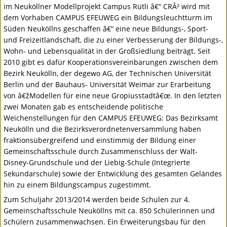
im Neuköllner Modellprojekt Campus Rütli â€“ CRÂ² wird mit
dem Vorhaben
CAMPUS
EFEUWEG
ein Bildungsleuchtturm im
Süden Neuköllns geschaffen â€“ eine neue Bildungs-, Sport-
und Freizeitlandschaft, die zu einer Verbesserung der Bildungs-,
Wohn- und Lebensqualität in der Großsiedlung beiträgt. Seit
2010 gibt es dafür Kooperationsvereinbarungen zwischen dem
Bezirk Neukölln, der degewo AG, der Technischen Universität
Berlin und der Bauhaus- Universität Weimar zur Erarbeitung
von â€žModellen für eine neue Gropiusstadtâ€œ. In den letzten
zwei Monaten gab es entscheidende politische
Weichenstellungen für den
CAMPUS
EFEUWEG
: Das Bezirksamt
Neukölln und die Bezirksverordnetenversammlung haben
fraktionsübergreifend und einstimmig der Bildung einer
Gemeinschaftsschule durch Zusammenschluss der Walt-
Disney-Grundschule und der Liebig-Schule (Integrierte
Sekundarschule) sowie der Entwicklung des gesamten Geländes
hin zu einem Bildungscampus zugestimmt.
Zum Schuljahr 2013/2014 werden beide Schulen zur 4.
Gemeinschaftsschule Neuköllns mit ca. 850 Schülerinnen und
Schülern zusammenwachsen. Ein Erweiterungsbau für den