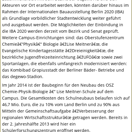
Akteuren vor Ort erarbeitet werden, könnten darüber hinaus im
Rahmen der Internationalen Bauausstellung Berlin 2020 (
IBA
)
als Grundlage vorbildlicher Stadtentwicklung weiter geführt
und ausgebaut werden. Die Möglichkeiten der Einbindung in
die
IBA
2020 werden derzeit vom Bezirk und Senat geprüft.
Weitere Campus-Einrichtungen sind: das Oberstufenzentrum
Chemieâ€“Physikâ€“ Biologie â€žLise Meitnerâ€œ, die
Evangelische Kindertagesstätte â€žDreieinigkeitâ€œ, die
bezirkliche Jugendfreizeiteinrichtung â€žUFOâ€œ sowie zwei
Sportanlagen, die ebenfalls umfangreich modernisiert werden:
das Kombibad Gropiusstadt der Berliner Bäder- Betriebe und
das degewo-Stadion.
Im Jahr 2014 ist der Baubeginn für den Neubau des
OSZ
Chemie-Physik-Biologie â€“ Lise Meitner-Schule auf dem
Campus. Die Gesamtkosten des Schulneubaus belaufen sich auf
46,7 Mio. Euro, die zu 10% vom Land Berlin und zu 90% aus
Mitteln der Gemeinschaftsaufgabe â€žVerbesserung der
regionalen Wirtschaftsstrukturâ€œ getragen werden. Bereits in
der 2. Jahreshälfte 2013 wird hier ein
Schülerforschungszentrum eröffnet werden.