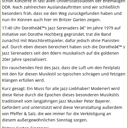
schon Konzerte in fast allen Universitätsstädten der ehemaligen
DDR
. Nach zahlreichen Auslandauftritten sind wir schließlich
besonders froh, dass sie den Weg zurückgefunden haben und
nun ihr Können auch hier im Britzer Garten zeigen.
17:40 Uhr Dorotheâ€™s Jazz Serenaders â€“ Im Jahre 1979 auf
Initiative von Dorothe Hochberg gegründet, trat die Band
zunächst mit Waschbrettspieler, dafür jedoch ohne Pianisten
auf. Durch eben diesen bereichert haben sich die Dorotheâ€™ s
Jazz Serenaders seit den 80ern musikalisch auf die goldenen
20er Jahre spezialisiert.
Ein rauschendes Fest des Jazz, dass die Luft um den Festplatz
mit den für diesen Musikstil so typischen schrägen und fetzigen
Klängen erfüllen wird.
Kurz gesagt: Ein Muss für alle Jazz-Liebhaber! Moderiert wird
diese Reise durch die Epochen dieses besonderen Musikstils
traditionell vom langjährigen Jazz Musiker Peter Bayerer.
Gefördert und unterstützt wird diese Veranstaltung außerdem
von Pfeffer & Salz, die wie immer für die Verköstigung an
diesem außergewöhnlichen Sonntag sorgen.