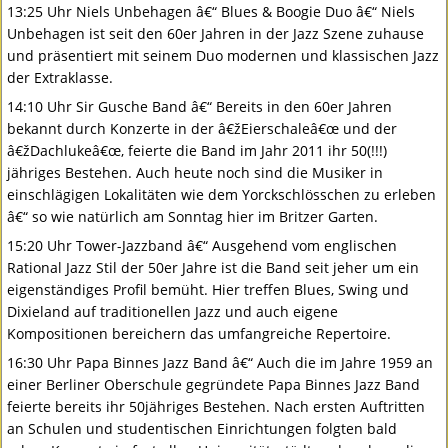
13:25 Uhr Niels Unbehagen â€“ Blues & Boogie Duo â€“ Niels
Unbehagen ist seit den 60er Jahren in der Jazz Szene zuhause
und präsentiert mit seinem Duo modernen und klassischen Jazz
der Extraklasse.
14:10 Uhr Sir Gusche Band â€“ Bereits in den 60er Jahren
bekannt durch Konzerte in der â€žEierschaleâ€œ und der
â€žDachlukeâ€œ, feierte die Band im Jahr 2011 ihr 50(!!!)
jähriges Bestehen. Auch heute noch sind die Musiker in
einschlägigen Lokalitäten wie dem Yorckschlösschen zu erleben
â€“ so wie natürlich am Sonntag hier im Britzer Garten.
15:20 Uhr Tower-Jazzband â€“ Ausgehend vom englischen
Rational Jazz Stil der 50er Jahre ist die Band seit jeher um ein
eigenständiges Profil bemüht. Hier treffen Blues, Swing und
Dixieland auf traditionellen Jazz und auch eigene
Kompositionen bereichern das umfangreiche Repertoire.
16:30 Uhr Papa Binnes Jazz Band â€“ Auch die im Jahre 1959 an
einer Berliner Oberschule gegründete Papa Binnes Jazz Band
feierte bereits ihr 50jähriges Bestehen. Nach ersten Auftritten
an Schulen und studentischen Einrichtungen folgten bald