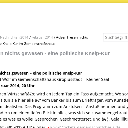
Nachrichten 2014
Februar 2014
Außer Tresen nichts
he Kneip-Kur im Gemeinschaftshaus
n nichts gewesen - eine politische Kneip-Kur
ichts gewesen – eine politische Kneip-Kur
d Wolf im Gemeinschaftshaus Gropiusstadt – Kleiner Saal
bruar 2014, 20 Uhr
nen Wirtschaftâ€œ wird an jedem Tag ein Fass aufgemacht. Wo son
s tun sie hier alle â€“ vom Banker bis zum Briefträger, vom Künst
zum Idealisten. Das Programm zum Anstoßen – Anstoß nehmen und g
ondern um einen tiefen Blick in alles, was sich so zusammengebraut 
e es was es wolle! Gesprochen, Geschmetttertet, und â€¦. Gelalllllt! 
ets: 030 90239-1416 oder
www@tickets-gemeinschaftshaus.de