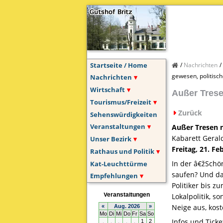
Startseite / Home
Nachrichten
gewesen, politisc
Nachrichten
Wirtschaft
Außer Trese
Tourismus/Freizeit
Zurück
Sehenswürdigkeiten
Veranstaltungen
Außer Tresen n
Kabarett Geral
Unser Bezirk
Freitag, 21. Fe
Rathaus und Politik
In der â€žSchö
Kat-Leuchttürme
saufen? Und da
Empfehlungen
Politiker bis 
Lokalpolitik, s
Neige aus, kost
Infos und Tick