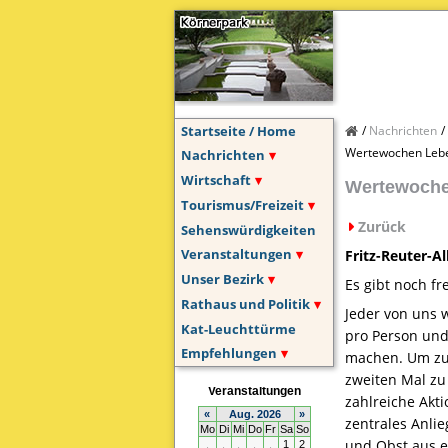
Startseite / Home
Nachrichten
Wertewochen Lebe
Nachrichten
Wirtschaft
Wertewochen
Tourismus/Freizeit
Zurück
Sehenswürdigkeiten
Veranstaltungen
Fritz-Reuter-Al
Unser Bezirk
Es gibt noch fre
Rathaus und Politik
Jeder von uns w
Kat-Leuchttürme
pro Person und 
Empfehlungen
machen. Um zu 
zweiten Mal zu
zahlreiche Akt
zentrales Anli
und Obst aus e