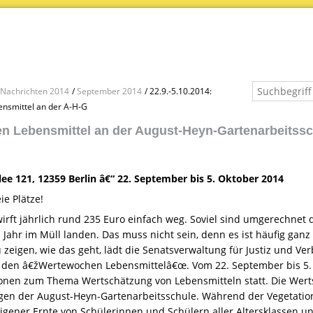
Nachrichten 2014
September 2014
22.9.-5.10.2014:
nsmittel an der A-H-G
 Lebensmittel an der August-Heyn-Gartenarbeitssc
lee 121, 12359 Berlin â€“ 22. September bis 5. Oktober 2014
ie Plätze!
irft jährlich rund 235 Euro einfach weg. Soviel sind umgerechnet 
Jahr im Müll landen. Das muss nicht sein, denn es ist häufig ganz
zeigen, wie das geht, lädt die Senatsverwaltung für Justiz und Ve
 den â€žWertewochen Lebensmittelâ€œ. Vom 22. September bis 5. O
ionen zum Thema Wertschätzung von Lebensmitteln statt. Die Werts
egen der August-Heyn-Gartenarbeitsschule. Während der Vegetati
igener Ernte von Schülerinnen und Schülern aller Altersklassen u