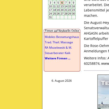
verarbeitet. D
Lebensmittel j
machen.
Die August-Hey
Senatsverwaltu
AHGASN
arbeit
Mobiles Bestattungshaus
Kartoffelpuffe
Trad. Thail. Massage
Die Rose-Oehmi
RA Mozelewski & M.
Anmeldungen fü
Steuerberater Kaik
Weitere Infos: 
Weitere Firmen ...
60258874, www
6. August 2026