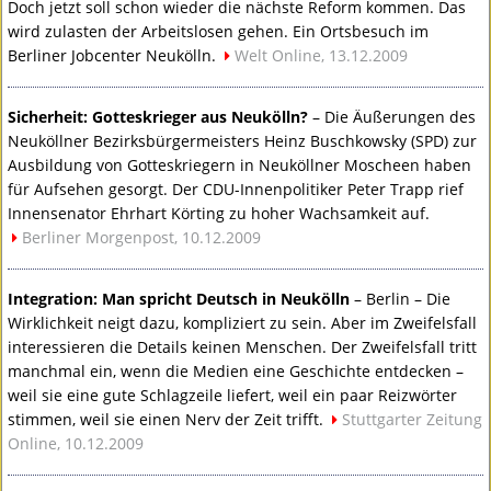
Doch jetzt soll schon wieder die nächste Reform kommen. Das
wird zulasten der Arbeitslosen gehen. Ein Ortsbesuch im
Berliner Jobcenter Neukölln.
Welt Online, 13.12.2009
Sicherheit: Gotteskrieger aus Neukölln?
– Die Äußerungen des
Neuköllner Bezirksbürgermeisters Heinz Buschkowsky (
SPD
) zur
Ausbildung von Gotteskriegern in Neuköllner Moscheen haben
für Aufsehen gesorgt. Der
CDU
-Innenpolitiker Peter Trapp rief
Innensenator Ehrhart Körting zu hoher Wachsamkeit auf.
Berliner Morgenpost, 10.12.2009
Integration: Man spricht Deutsch in Neukölln
– Berlin – Die
Wirklichkeit neigt dazu, kompliziert zu sein. Aber im Zweifelsfall
interessieren die Details keinen Menschen. Der Zweifelsfall tritt
manchmal ein, wenn die Medien eine Geschichte entdecken –
weil sie eine gute Schlagzeile liefert, weil ein paar Reizwörter
stimmen, weil sie einen Nerv der Zeit trifft.
Stuttgarter Zeitung
Online, 10.12.2009