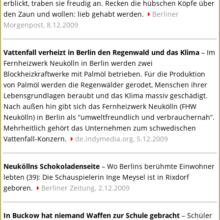
erblickt, traben sie freudig an. Recken die hübschen Köpfe über
den Zaun und wollen: lieb gehabt werden.
Berliner
Morgenpost, 8.12.2009
Vattenfall verheizt in Berlin den Regenwald und das Klima
– Im
Fernheizwerk Neukölln in Berlin werden zwei
Blockheizkraftwerke mit Palmöl betrieben. Für die Produktion
von Palmöl werden die Regenwälder gerodet, Menschen ihrer
Lebensgrundlagen beraubt und das Klima massiv geschädigt.
Nach außen hin gibt sich das Fernheizwerk Neukölln (
FHW
Neukölln) in Berlin als “umweltfreundlich und verbrauchernah”.
Mehrheitlich gehört das Unternehmen zum schwedischen
Vattenfall-Konzern.
de.indymedia.org, 5.12.2009
Neuköllns Schokoladenseite
– Wo Berlins berühmte Einwohner
lebten (39): Die Schauspielerin Inge Meysel ist in Rixdorf
geboren.
Berliner Zeitung, 2.12.2009
In Buckow hat niemand Waffen zur Schule gebracht
– Schüler