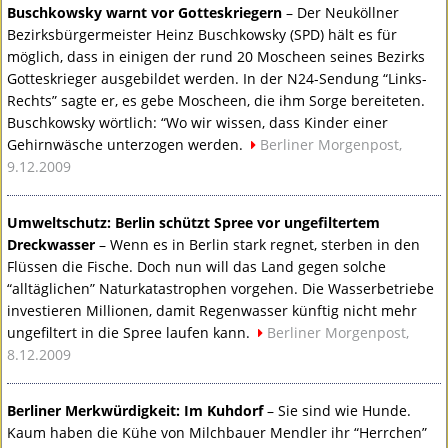
Buschkowsky warnt vor Gotteskriegern
– Der Neuköllner
Bezirksbürgermeister Heinz Buschkowsky (
SPD
) hält es für
möglich, dass in einigen der rund 20 Moscheen seines Bezirks
Gotteskrieger ausgebildet werden. In der N24-Sendung “Links-
Rechts” sagte er, es gebe Moscheen, die ihm Sorge bereiteten.
Buschkowsky wörtlich: “Wo wir wissen, dass Kinder einer
Gehirnwäsche unterzogen werden.
Berliner Morgenpost,
9.12.2009
Umweltschutz: Berlin schützt Spree vor ungefiltertem
Dreckwasser
– Wenn es in Berlin stark regnet, sterben in den
Flüssen die Fische. Doch nun will das Land gegen solche
“alltäglichen” Naturkatastrophen vorgehen. Die Wasserbetriebe
investieren Millionen, damit Regenwasser künftig nicht mehr
ungefiltert in die Spree laufen kann.
Berliner Morgenpost,
8.12.2009
Berliner Merkwürdigkeit: Im Kuhdorf
– Sie sind wie Hunde.
Kaum haben die Kühe von Milchbauer Mendler ihr “Herrchen”