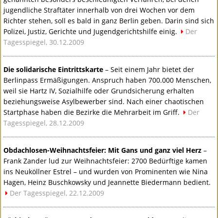
jugendliche Straftäter innerhalb von drei Wochen vor dem
Richter stehen, soll es bald in ganz Berlin geben. Darin sind sich
Polizei, Justiz, Gerichte und Jugendgerichtshilfe einig.
Der
Tagesspiegel, 30.12.2009
Die solidarische Eintrittskarte
– Seit einem Jahr bietet der
Berlinpass Ermäßigungen. Anspruch haben 700.000 Menschen,
weil sie Hartz IV, Sozialhilfe oder Grundsicherung erhalten
beziehungsweise Asylbewerber sind. Nach einer chaotischen
Startphase haben die Bezirke die Mehrarbeit im Griff.
Der
Tagesspiegel, 28.12.2009
Obdachlosen-Weihnachtsfeier: Mit Gans und ganz viel Herz
–
Frank Zander lud zur Weihnachtsfeier: 2700 Bedürftige kamen
ins Neuköllner Estrel – und wurden von Prominenten wie Nina
Hagen, Heinz Buschkowsky und Jeannette Biedermann bedient.
Der Tagesspiegel, 22.12.2009