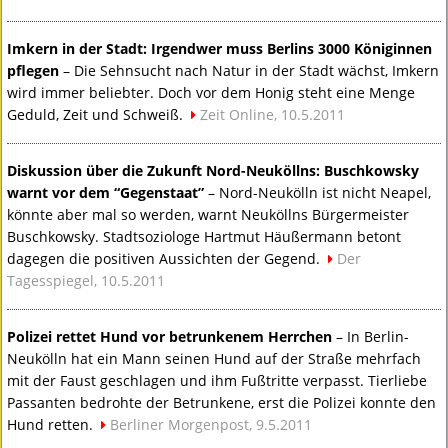
Imkern in der Stadt: Irgendwer muss Berlins 3000 Königinnen
pflegen
– Die Sehnsucht nach Natur in der Stadt wächst, Imkern
wird immer beliebter. Doch vor dem Honig steht eine Menge
Geduld, Zeit und Schweiß.
Zeit Online, 10.5.2011
Diskussion über die Zukunft Nord-Neuköllns: Buschkowsky
warnt vor dem “Gegenstaat”
– Nord-Neukölln ist nicht Neapel,
könnte aber mal so werden, warnt Neuköllns Bürgermeister
Buschkowsky. Stadtsoziologe Hartmut Häußermann betont
dagegen die positiven Aussichten der Gegend.
Der
Tagesspiegel, 10.5.2011
Polizei rettet Hund vor betrunkenem Herrchen
– In Berlin-
Neukölln hat ein Mann seinen Hund auf der Straße mehrfach
mit der Faust geschlagen und ihm Fußtritte verpasst. Tierliebe
Passanten bedrohte der Betrunkene, erst die Polizei konnte den
Hund retten.
Berliner Morgenpost, 9.5.2011