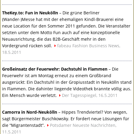
TheKey.to: Fun in Neukölln
– Die grüne Berliner
(Wander-)Messe hat mit der ehemaligen Kindl-Brauerei eine
neue Location für den Sommer 2011 gefunden. Die Veranstalter
setzten unter dem Motto Fun auch auf eine konzeptionelle
Neuausrichtung, die das B2B-Geschäft mehr in den
Vordergrund rücken soll.
fabeau Fashion Business News,
18.5.2011
Großeinsatz der Feuerwehr: Dachstuhl in Flammen
– Die
Feuerwehr ist am Montag erneut zu einem Großbrand
ausgerückt: Ein Dachstuhl in der Gropiusstadt in Neukölln stand
in Flammen. Die dahinter liegende Videothek brannte völlig aus.
Ein Mensch wurde verletzt.
Der Tagesspiegel, 16.5.2011
Camorra in Nord-Neukölln
– Hippes Trendviertel? Von wegen,
sagt Bürgermeister Buschkowsky. Er fordert neue Lösungen für
die “Migrantenstadt”.
Potsdamer Neueste Nachrichten,
11.5.2011