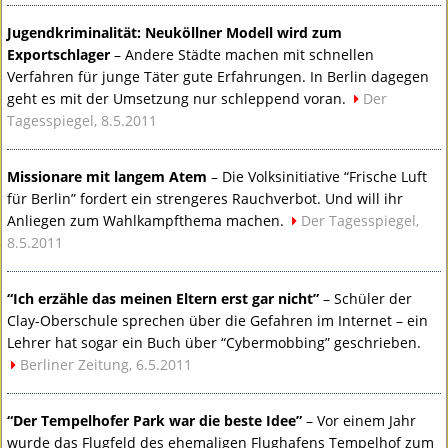
Jugendkriminalität: Neuköllner Modell wird zum
Exportschlager
– Andere Städte machen mit schnellen
Verfahren für junge Täter gute Erfahrungen. In Berlin dagegen
geht es mit der Umsetzung nur schleppend voran.
Der
Tagesspiegel, 8.5.2011
Missionare mit langem Atem
– Die Volksinitiative “Frische Luft
für Berlin” fordert ein strengeres Rauchverbot. Und will ihr
Anliegen zum Wahlkampfthema machen.
Der Tagesspiegel,
8.5.2011
“Ich erzähle das meinen Eltern erst gar nicht”
– Schüler der
Clay-Oberschule sprechen über die Gefahren im Internet – ein
Lehrer hat sogar ein Buch über “Cybermobbing” geschrieben.
Berliner Zeitung, 6.5.2011
“Der Tempelhofer Park war die beste Idee”
– Vor einem Jahr
wurde das Flugfeld des ehemaligen Flughafens Tempelhof zum