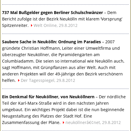
737 Mal Bußgelder gegen Berliner Schulschwänzer
– Dem
Bericht zufolge ist der Bezirk Neukölln mit klarem ‘Vorsprung’
Spitzenreiter.
Welt Online, 29.8.2012
Saubere Sache in Neukölln: Ordnung im Paradies
– 2007
gründete Christian Hoffmann, Leiter einer Umweltfirma und
überzeugter Neuköllner, die Pyramidengärten am
Columbiadamm. Die seien so international wie Neukölln auch,
sagt Hoffmann, mit Grünpflanzen aus aller Welt. Auch mit
anderen Projekten will der 49-Jährige den Bezirk verschönern
helfen.
Der Tagesspiegel, 29.8.2012
Ein Denkmal für Neuköllner, von Neuköllnern
– Der nördliche
Teil der Karl-Marx-Straße wird in den nächsten Jahren
umgebaut. Ein wichtiges Projekt dabei ist die nun beginnende
Neugestaltung des Platzes der Stadt Hof. Eine
Zusammenfassung der Pläne.
neuköllnerâ€¢net, 29.8.2012