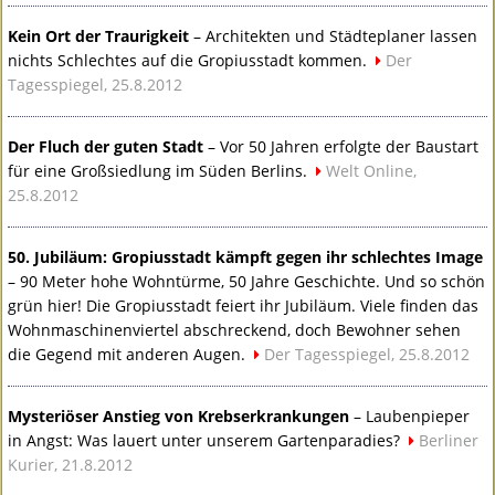
Kein Ort der Traurigkeit
– Architekten und Städteplaner lassen
nichts Schlechtes auf die Gropiusstadt kommen.
Der
Tagesspiegel, 25.8.2012
Der Fluch der guten Stadt
– Vor 50 Jahren erfolgte der Baustart
für eine Großsiedlung im Süden Berlins.
Welt Online,
25.8.2012
50. Jubiläum: Gropiusstadt kämpft gegen ihr schlechtes Image
– 90 Meter hohe Wohntürme, 50 Jahre Geschichte. Und so schön
grün hier! Die Gropiusstadt feiert ihr Jubiläum. Viele finden das
Wohnmaschinenviertel abschreckend, doch Bewohner sehen
die Gegend mit anderen Augen.
Der Tagesspiegel, 25.8.2012
Mysteriöser Anstieg von Krebserkrankungen
– Laubenpieper
in Angst: Was lauert unter unserem Gartenparadies?
Berliner
Kurier, 21.8.2012