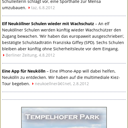
Schulleiterin schlägt vor, eine Sporthalle zur Mensa
umzubauen.
taz, 6.8.2012
Elf Neuköllner Schulen wieder mit Wachschutz
– An elf
Neuköllner Schulen werden künftig wieder Wachschützer den
Zugang bewachen. ‘Wir haben das europaweit ausgeschrieben’,
bestätigte Schulstadträtin Franziska Giffey (
SPD
). Sechs Schulen
bleiben aber künftig ohne Sicherheitsleute vor dem Eingang.
Berliner Zeitung, 4.8.2012
Eine App für Neukölln
– Eine IPhone-App will dabei helfen,
Neukölln zu entdecken. Wir haben auf die multimediale Kiez-
Tour begeben.
neukoellnerâ€¢net, 2.8.2012