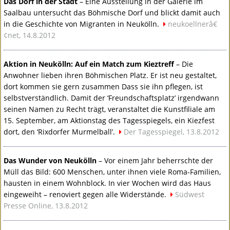
Das Dorf in der Stadt
– Eine Ausstellung in der Galerie im
Saalbau untersucht das Böhmische Dorf und blickt damit auch
in die Geschichte von Migranten in Neukölln.
neukoellnerâ€
¢net, 14.8.2012
Aktion in Neukölln: Auf ein Match zum Kieztreff
– Die
Anwohner lieben ihren Böhmischen Platz. Er ist neu gestaltet,
dort kommen sie gern zusammen Dass sie ihn pflegen, ist
selbstverständlich. Damit der ‘Freundschaftsplatz’ irgendwann
seinen Namen zu Recht trägt, veranstaltet die Kunstfiliale am
15. September, am Aktionstag des Tagesspiegels, ein Kiezfest
dort, den ‘Rixdorfer Murmelball’.
Der Tagesspiegel, 13.8.2012
Das Wunder von Neukölln
– Vor einem Jahr beherrschte der
Müll das Bild: 600 Menschen, unter ihnen viele Roma-Familien,
hausten in einem Wohnblock. In vier Wochen wird das Haus
eingeweiht – renoviert gegen alle Widerstände.
Südwest
Presse Online, 13.8.2012