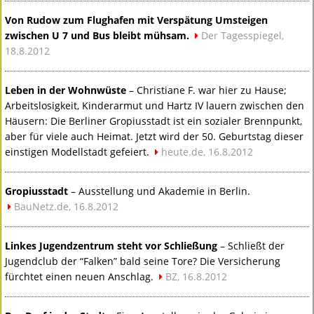
Von Rudow zum Flughafen mit Verspätung Umsteigen
zwischen U 7 und Bus bleibt mühsam.
Der Tagesspiegel,
18.8.2012
Leben in der Wohnwüste
– Christiane F. war hier zu Hause;
Arbeitslosigkeit, Kinderarmut und Hartz IV lauern zwischen den
Häusern: Die Berliner Gropiusstadt ist ein sozialer Brennpunkt,
aber für viele auch Heimat. Jetzt wird der 50. Geburtstag dieser
einstigen Modellstadt gefeiert.
heute.de, 16.8.2012
Gropiusstadt
– Ausstellung und Akademie in Berlin.
BauNetz.de, 16.8.2012
Linkes Jugendzentrum steht vor Schließung
– Schließt der
Jugendclub der “Falken” bald seine Tore? Die Versicherung
fürchtet einen neuen Anschlag.
BZ, 16.8.2012