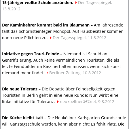
15-Jähriger wollte Schule anzünden.
Der Tagesspiegel,
13.8.2012
Der Kaminkehrer kommt bald im Blaumann
– Am Jahresende
fällt das Schornsteinfeger-Monopol. Auf Hausbesitzer kommen
dann neue Pflichten zu.
Der Tagesspiegel, 11.8.2012
Initiative gegen Touri-Feinde
– Niemand ist Schuld an
Gentrifizierung. Auch keine vermeintlichen Touristen, die als
letzte Feindbilder im Kiez herhalten müssen, wenn sich sonst
niemand mehr findet.
Berliner Zeitung, 10.8.2012
Die neue Toleranz
– Die Debatte über Feindseligkeit gegen
Touristen in Berlin geht in eine neue Runde: Nun wirbt eine
linke Initiative für Toleranz.
neukoellnerâ€¢net, 9.8.2012
Die Küche bleibt kalt
– Die Neuköllner Karlsgarten Grundschule
will Ganztagsschule werden, kann aber nicht: Es fehlt Platz. Die