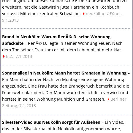
Futschi gibt. Um dieses kulinarische Erbe zu bewahren und zu
erweitern, hat die Gastwirtin Jutta Hartmann ein Kochbuch
verfasst. Mit einer zentralen Schwäche.
neuköllnerâ€¢net,
9.1.2013
Brand in Neukölln: Warum RenÃ© D. seine Wohnung
abfackelte
– RenÃ© D. legte in seiner Wohnung Feuer. Nach
dem Tod seiner Frau kam er mit dem Leben nicht mehr klar.
B.Z., 7.1.2013
Sonnenallee in Neukölln: Mann hortet Granaten in Wohnung
–
Ein Mann hat in der Nacht zu Montag seine eigene Wohnung
angezündet. Eine Frau hatte den Brandgeruch bemerkt und die
Feuerwehr alarmiert. Der Mann war offensichtlich verwirrt und
hortete in seiner Wohnung Munition und Granaten.
Berliner
Zeitung, 7.1.2013
Silvester-Video aus Neukölln sorgt für Aufsehen
– Ein Video,
das in der Silvesternacht in Neukölln aufgenommen wurde,