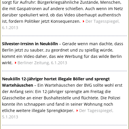
sorgt für Aufruhr: Bürgerkriegsähnliche Zustände, Menschen,
die mit Gaspatronen auf andere schießen. Auch wenn im Netz
darüber spekuliert wird, ob das Video überhaupt authentisch
ist, fordern Politiker jetzt Konsequenzen.
Der Tagesspiegel,
6.1.2013
Silvester-Irrsinn in Neukölln
– Gerade wenn man dachte, dass
Berlin jetzt zu sauber, zu geordnet und zu spießig würde,
kommt ein Video daher, das wie Werbung für das wilde Berlin
wirkt.
Berliner Zeitung, 6.1.2013
Neukölln 12-Jähriger hortet illegale Böller und sprengt
Wartehäuschen
– Ein Wartehäuschen der
BVG
sollte wohl erst
der Anfang sein: Ein 12-Jähriger sprengte am Freitag die
Glasscheibe an einer Bushaltestelle und flüchtete. Die Polizei
konnte ihn schnappen und fand in seiner Wohnung noch
etliche weitere illegale Sprengkörper.
Der Tagesspiegel,
5.1.2013