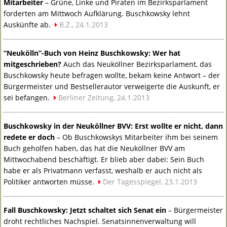
Mitarbeiter
– Grüne, Linke und Piraten im Bezirksparlament
forderten am Mittwoch Aufklärung. Buschkowsky lehnt
Auskünfte ab.
B.Z., 24.1.2013
“Neukölln”-Buch von Heinz Buschkowsky: Wer hat
mitgeschrieben?
Auch das Neuköllner Bezirksparlament, das
Buschkowsky heute befragen wollte, bekam keine Antwort – der
Bürgermeister und Bestsellerautor verweigerte die Auskunft, er
sei befangen.
Berliner Zeitung, 24.1.2013
Buschkowsky in der Neuköllner
BVV
: Erst wollte er nicht, dann
redete er doch
– Ob Buschkowskys Mitarbeiter ihm bei seinem
Buch geholfen haben, das hat die Neuköllner
BVV
am
Mittwochabend beschäftigt. Er blieb aber dabei: Sein Buch
habe er als Privatmann verfasst, weshalb er auch nicht als
Politiker antworten müsse.
Der Tagesspiegel, 23.1.2013
Fall Buschkowsky: Jetzt schaltet sich Senat ein
– Bürgermeister
droht rechtliches Nachspiel. Senatsinnenverwaltung will