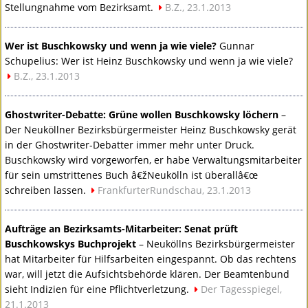
Stellungnahme vom Bezirksamt.
B.Z., 23.1.2013
Wer ist Buschkowsky und wenn ja wie viele?
Gunnar
Schupelius: Wer ist Heinz Buschkowsky und wenn ja wie viele?
B.Z., 23.1.2013
Ghostwriter-Debatte: Grüne wollen Buschkowsky löchern
–
Der Neuköllner Bezirksbürgermeister Heinz Buschkowsky gerät
in der Ghostwriter-Debatter immer mehr unter Druck.
Buschkowsky wird vorgeworfen, er habe Verwaltungsmitarbeiter
für sein umstrittenes Buch â€žNeukölln ist überallâ€œ
schreiben lassen.
FrankfurterRundschau, 23.1.2013
Aufträge an Bezirksamts-Mitarbeiter: Senat prüft
Buschkowskys Buchprojekt
– Neuköllns Bezirksbürgermeister
hat Mitarbeiter für Hilfsarbeiten eingespannt. Ob das rechtens
war, will jetzt die Aufsichtsbehörde klären. Der Beamtenbund
sieht Indizien für eine Pflichtverletzung.
Der Tagesspiegel,
21.1.2013