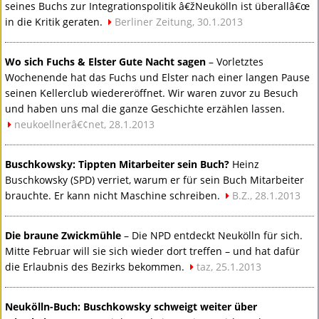
seines Buchs zur Integrationspolitik â€žNeukölln ist überallâ€œ
in die Kritik geraten.
Berliner Zeitung, 30.1.2013
Wo sich Fuchs & Elster Gute Nacht sagen
– Vorletztes
Wochenende hat das Fuchs und Elster nach einer langen Pause
seinen Kellerclub wiedereröffnet. Wir waren zuvor zu Besuch
und haben uns mal die ganze Geschichte erzählen lassen.
neukoellnerâ€¢net, 28.1.2013
Buschkowsky: Tippten Mitarbeiter sein Buch?
Heinz
Buschkowsky (
SPD
) verriet, warum er für sein Buch Mitarbeiter
brauchte. Er kann nicht Maschine schreiben.
B.Z., 28.1.2013
Die braune Zwickmühle
– Die
NPD
entdeckt Neukölln für sich.
Mitte Februar will sie sich wieder dort treffen – und hat dafür
die Erlaubnis des Bezirks bekommen.
taz, 25.1.2013
Neukölln-Buch: Buschkowsky schweigt weiter über