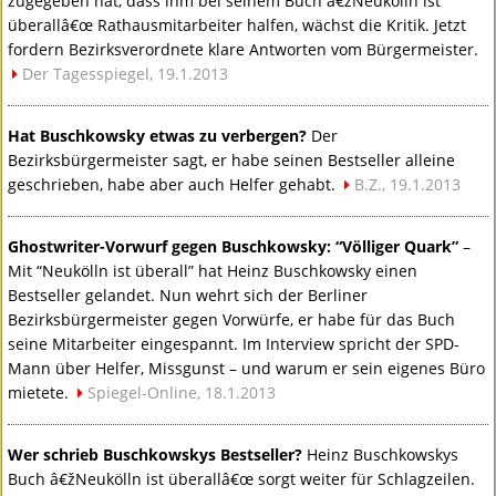
zugegeben hat, dass ihm bei seinem Buch â€žNeukölln ist
überallâ€œ Rathausmitarbeiter halfen, wächst die Kritik. Jetzt
fordern Bezirksverordnete klare Antworten vom Bürgermeister.
Der Tagesspiegel, 19.1.2013
Hat Buschkowsky etwas zu verbergen?
Der
Bezirksbürgermeister sagt, er habe seinen Bestseller alleine
geschrieben, habe aber auch Helfer gehabt.
B.Z., 19.1.2013
Ghostwriter-Vorwurf gegen Buschkowsky: “Völliger Quark”
–
Mit “Neukölln ist überall” hat Heinz Buschkowsky einen
Bestseller gelandet. Nun wehrt sich der Berliner
Bezirksbürgermeister gegen Vorwürfe, er habe für das Buch
seine Mitarbeiter eingespannt. Im Interview spricht der
SPD
-
Mann über Helfer, Missgunst – und warum er sein eigenes Büro
mietete.
Spiegel-Online, 18.1.2013
Wer schrieb Buschkowskys Bestseller?
Heinz Buschkowskys
Buch â€žNeukölln ist überallâ€œ sorgt weiter für Schlagzeilen.