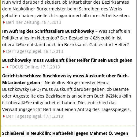
Nun wird darüber diskutiert, ob Mitarbeiter des Bezirksamtes
dem Neuköllner Bürgermeister beim Schreiben des Werks
geholfen haben, vielleicht sogar innerhalb ihrer Arbeitszeiten.
Berliner Zeitung, 18.1.2013
Im Auftrag des Schriftstellers Buschkowsky
– Was schafft ein
Politiker alles im Nebenjob? Der Bestseller â€žNeukölln ist
überallâ€œ entstand auch im Bezirksamt. Gab es dort Helfer?
Der Tagesspiegel, 18.1.2013
Buschkowsky muss Auskunft über Helfer für sein Buch geben
–
FOCUS
Online, 17.1.2013
Gerichtsbeschluss: Buschkowsky muss Auskunft über Buch-
Mitarbeiter geben
– Neuköllns Bürgermeister Heinz
Buschkowsky (
SPD
) muss Auskunft darüber geben, ob Beamte
oder Angestellte des Bezirksamts an seinem Buch â€žNeukölln
ist überallâ€œ mitgearbeitet haben. Dies entschied das
Verwaltungsgericht Berlin auf einen Antrag des Tagesspiegels.
Der Tagesspiegel, 17.1.2013
Schießerei in Neukölln: Haftbefehl gegen Mehmet Ö. wegen