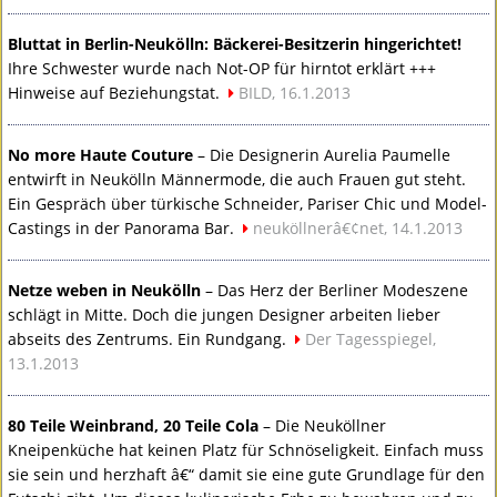
Bluttat in Berlin-Neukölln: Bäckerei-Besitzerin hingerichtet!
Ihre Schwester wurde nach Not-OP für hirntot erklärt +++
Hinweise auf Beziehungstat.
BILD
, 16.1.2013
No more Haute Couture
– Die Designerin Aurelia Paumelle
entwirft in Neukölln Männermode, die auch Frauen gut steht.
Ein Gespräch über türkische Schneider, Pariser Chic und Model-
Castings in der Panorama Bar.
neuköllnerâ€¢net, 14.1.2013
Netze weben in Neukölln
– Das Herz der Berliner Modeszene
schlägt in Mitte. Doch die jungen Designer arbeiten lieber
abseits des Zentrums. Ein Rundgang.
Der Tagesspiegel,
13.1.2013
80 Teile Weinbrand, 20 Teile Cola
– Die Neuköllner
Kneipenküche hat keinen Platz für Schnöseligkeit. Einfach muss
sie sein und herzhaft â€“ damit sie eine gute Grundlage für den