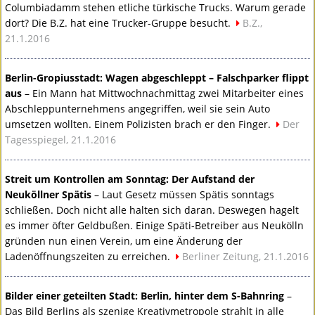
Columbiadamm stehen etliche türkische Trucks. Warum gerade
dort? Die B.Z. hat eine Trucker-Gruppe besucht.
B.Z.,
21.1.2016
Berlin-Gropiusstadt: Wagen abgeschleppt – Falschparker flippt
aus
– Ein Mann hat Mittwochnachmittag zwei Mitarbeiter eines
Abschleppunternehmens angegriffen, weil sie sein Auto
umsetzen wollten. Einem Polizisten brach er den Finger.
Der
Tagesspiegel, 21.1.2016
Streit um Kontrollen am Sonntag: Der Aufstand der
Neuköllner Spätis
– Laut Gesetz müssen Spätis sonntags
schließen. Doch nicht alle halten sich daran. Deswegen hagelt
es immer öfter Geldbußen. Einige Späti-Betreiber aus Neukölln
gründen nun einen Verein, um eine Änderung der
Ladenöffnungszeiten zu erreichen.
Berliner Zeitung, 21.1.2016
Bilder einer geteilten Stadt: Berlin, hinter dem S-Bahnring
–
Das Bild Berlins als szenige Kreativmetropole strahlt in alle