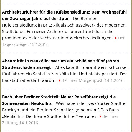
Architekturführer für die Hufeisensiedlung: Dem Wohngefühl
der Zwanziger Jahre auf der Spur
– Die Berliner
Hufeisensiedlung in Britz gilt als Schlüsselwerk des modernen
Städtebaus. Ein neuer Architekturführer führt durch die
prominenteste der sechs Berliner Welterbe-Siedlungen.
Der
Tagesspiegel, 15.1.2016
Absurdität in Neukölln: Warum ein Schild seit fünf Jahren
Straßenschäden anzeigt
– Alles kaputt – darauf weist schon seit
fünf Jahren ein Schild in Neukölln hin. Und nichts passiert. Der
Baustadtrat erklärt, warum.
Berliner Morgenpost, 14.1.2016
Buch über Berliner Stadtteil: Neuer Reiseführer zeigt die
Sonnenseiten Neuköllns
– Was haben der New Yorker Stadtteil
Brooklyn und ein Berliner Szenekiez gemeinsam? Das Buch
„Neukölln – Der kleine Stadtteilführer“ verrät es.
Berliner
Zeitung, 14.1.2016