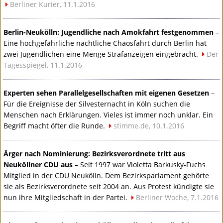
Berliner Kurier, 11.1.2016
Berlin-Neukölln: Jugendliche nach Amokfahrt festgenommen
–
Eine hochgefährliche nächtliche Chaosfahrt durch Berlin hat
zwei Jugendlichen eine Menge Strafanzeigen eingebracht.
Der
Tagesspiegel, 11.1.2016
Experten sehen Parallelgesellschaften mit eigenen Gesetzen
–
Für die Ereignisse der Silvesternacht in Köln suchen die
Menschen nach Erklärungen. Vieles ist immer noch unklar. Ein
Begriff macht öfter die Runde.
stimme.de, 10.1.2016
Ärger nach Nominierung: Bezirksverordnete tritt aus
Neuköllner
CDU
aus
– Seit 1997 war Violetta Barkusky-Fuchs
Mitglied in der
CDU
Neukölln. Dem Bezirksparlament gehörte
sie als Bezirksverordnete seit 2004 an. Aus Protest kündigte sie
nun ihre Mitgliedschaft in der Partei.
Berliner Woche, 7.1.2016