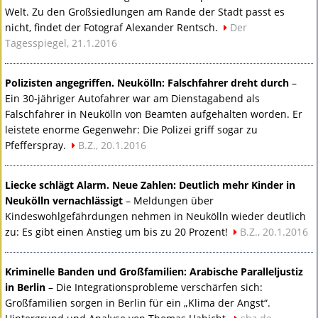
Welt. Zu den Großsiedlungen am Rande der Stadt passt es
nicht, findet der Fotograf Alexander Rentsch.
Der
Tagesspiegel, 21.1.2016
Polizisten angegriffen. Neukölln: Falschfahrer dreht durch
–
Ein 30-jähriger Autofahrer war am Dienstagabend als
Falschfahrer in Neukölln von Beamten aufgehalten worden. Er
leistete enorme Gegenwehr: Die Polizei griff sogar zu
Pfefferspray.
B.Z., 20.1.2016
Liecke schlägt Alarm. Neue Zahlen: Deutlich mehr Kinder in
Neukölln vernachlässigt
– Meldungen über
Kindeswohlgefährdungen nehmen in Neukölln wieder deutlich
zu: Es gibt einen Anstieg um bis zu 20 Prozent!
B.Z., 20.1.2016
Kriminelle Banden und Großfamilien: Arabische Paralleljustiz
in Berlin
– Die Integrationsprobleme verschärfen sich:
Großfamilien sorgen in Berlin für ein „Klima der Angst“.