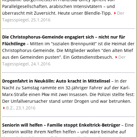
Parallelgesellschaften, arabischen Intensivtätern – und
überrascht mit Zuversicht. Heute unser Blendle-Tipp.
Der
Tagesspiegel, 25.1.2016
Die Christophorus-Gemeinde engagiert sich – nicht nur für
Flüchtlinge
– Mitten im “sozialen Brennpunkt” ist die Heimat der
Christophorus-Gemeinde. Die Mitglieder wollen “den alten Mief
aus den Gemeinden pusten”. Ein Gottesdienstbesuch.
Der
Tagesspiegel, 24.1.2016
Drogenfahrt in Neukölln: Auto kracht in Mittelinsel
– In der
Nacht zu Samstag rammte ein 32-jähriger Fahrer auf der Karl-
Marx-Straße einen Pkw mit zwei Insassen. Die Polizei stellte fest:
Der Unfallverursacher stand unter Drogen und war betrunken.
B.Z., 23.1.2016
Seniorin will helfen – Familie stoppt Enkeltrick-Betrüger
– Eine
Seniorin wollte ihrem Neffen helfen – und wäre beinahe auf