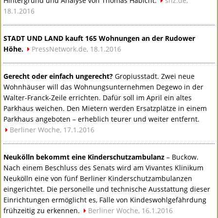
Hintergrund und Analyse von Thomas Habicht.
shz.de,
18.1.2016
STADT
UND
LAND
kauft 165 Wohnungen an der Rudower
Höhe.
PressNetwork.de, 18.1.2016
Gerecht oder einfach ungerecht?
Gropiusstadt. Zwei neue
Wohnhäuser will das Wohnungsunternehmen Degewo in der
Walter-Franck-Zeile errichten. Dafür soll im April ein altes
Parkhaus weichen. Den Mietern werden Ersatzplätze in einem
Parkhaus angeboten – erheblich teurer und weiter entfernt.
Berliner Woche, 17.1.2016
Neukölln bekommt eine Kinderschutzambulanz
– Buckow.
Nach einem Beschluss des Senats wird am Vivantes Klinikum
Neukölln eine von fünf Berliner Kinderschutzambulanzen
eingerichtet. Die personelle und technische Ausstattung dieser
Einrichtungen ermöglicht es, Fälle von Kindeswohlgefährdung
frühzeitig zu erkennen.
Berliner Woche, 16.1.2016