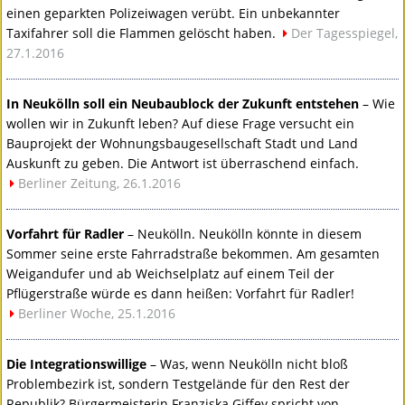
einen geparkten Polizeiwagen verübt. Ein unbekannter
Taxifahrer soll die Flammen gelöscht haben.
Der Tagesspiegel,
27.1.2016
In Neukölln soll ein Neubaublock der Zukunft entstehen
– Wie
wollen wir in Zukunft leben? Auf diese Frage versucht ein
Bauprojekt der Wohnungsbaugesellschaft Stadt und Land
Auskunft zu geben. Die Antwort ist überraschend einfach.
Berliner Zeitung, 26.1.2016
Vorfahrt für Radler
– Neukölln. Neukölln könnte in diesem
Sommer seine erste Fahrradstraße bekommen. Am gesamten
Weigandufer und ab Weichselplatz auf einem Teil der
Pflügerstraße würde es dann heißen: Vorfahrt für Radler!
Berliner Woche, 25.1.2016
Die Integrationswillige
– Was, wenn Neukölln nicht bloß
Problembezirk ist, sondern Testgelände für den Rest der
Republik? Bürgermeisterin Franziska Giffey spricht von