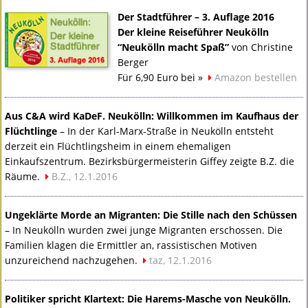
Der Stadtführer – 3. Auflage 2016
Der kleine Reiseführer Neukölln
“Neukölln macht Spaß”
von Christine
Berger
Für 6,90 Euro bei »
Amazon bestellen
Aus C&A wird KaDeF. Neukölln: Willkommen im Kaufhaus der
Flüchtlinge
– In der Karl-Marx-Straße in Neukölln entsteht
derzeit ein Flüchtlingsheim in einem ehemaligen
Einkaufszentrum. Bezirksbürgermeisterin Giffey zeigte B.Z. die
Räume.
B.Z., 12.1.2016
Ungeklärte Morde an Migranten: Die Stille nach den Schüssen
– In Neukölln wurden zwei junge Migranten erschossen. Die
Familien klagen die Ermittler an, rassistischen Motiven
unzureichend nachzugehen.
taz, 12.1.2016
Politiker spricht Klartext: Die Harems-Masche von Neukölln.