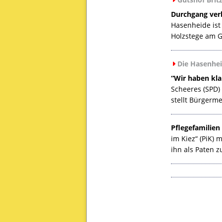
Durchgang verb
Hasenheide ist
Holzstege am G
Die Hasenhei
“Wir haben klar
Scheeres (
SPD
)
stellt Bürgermei
Pflegefamilien
im Kiez“ (PiK)
ihn als Paten z