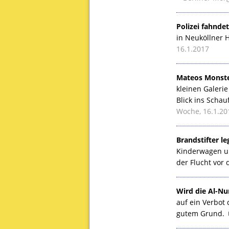
Polizei fahnde
in Neuköllner H
16.1.2017
Mateos Monster
kleinen Galerie
Blick ins Scha
Woche, 16.1.20
Brandstifter l
Kinderwagen un
der Flucht vor
Wird die Al-N
auf ein Verbot
gutem Grund.