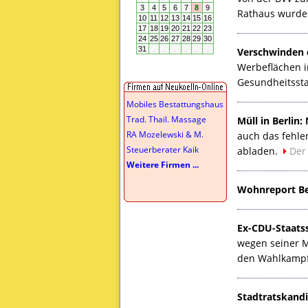
Rathaus wurde 
Verschwinden d
Werbeflächen i
Gesundheitsstad
Mobiles Bestattungshaus
Trad. Thail. Massage
Müll in Berlin
RA Mozelewski & M.
auch das fehle
Steuerberater Kaik
abladen.
Der
Weitere Firmen ...
Wohnreport Ber
Ex-
CDU
-Staat
wegen seiner Mi
den Wahlkampf
Stadtratskandi