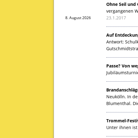
Ohne Seil und 
vergangenen Wo
23.1.2017
8. August 2026
Auf Entdeckung
Antwort: Schul
Gutschmidtstr
Passe? Von weg
Jubiläumsturnie
Brandanschläg
Neukölln. In d
Blumenthal. Die
Trommel-Festi
Unter ihnen is