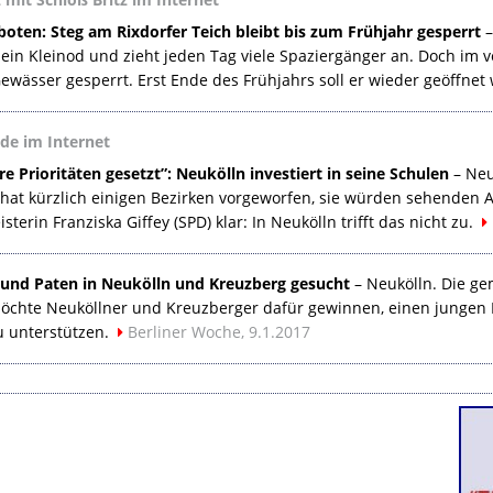
oten: Steg am Rixdorfer Teich bleibt bis zum Frühjahr gesperrt
–
 ein Kleinod und zieht jeden Tag viele Spaziergänger an. Doch i
ewässer gesperrt. Erst Ende des Frühjahrs soll er wieder geöffnet
de im Internet
e Prioritäten gesetzt”: Neukölln investiert in seine Schulen
– Neu
 hat kürzlich einigen Bezirken vorgeworfen, sie würden sehenden A
sterin Franziska Giffey (
SPD
) klar: In Neukölln trifft das nicht zu.
 und Paten in Neukölln und Kreuzberg gesucht
– Neukölln. Die ge
 möchte Neuköllner und Kreuzberger dafür gewinnen, einen junge
u unterstützen.
Berliner Woche, 9.1.2017