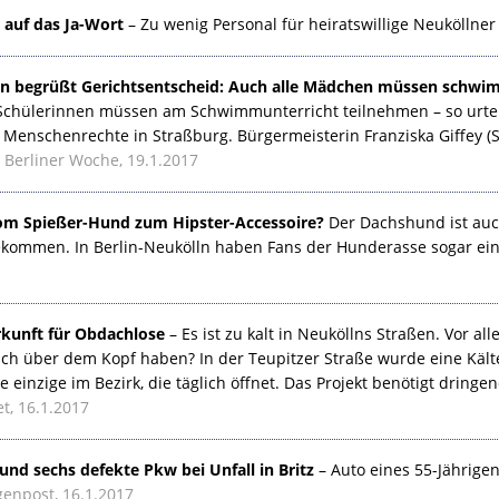
auf das Ja-Wort
– Zu wenig Personal für heiratswillige Neuköllner
in begrüßt Gerichtsentscheid: Auch alle Mädchen müssen schwi
chülerinnen müssen am Schwimmunterricht teilnehmen – so urteil
 Menschenrechte in Straßburg. Bürgermeisterin Franziska Giffey (
Berliner Woche, 19.1.2017
vom Spießer-Hund zum Hipster-Accessoire?
Der Dachshund ist auc
kommen. In Berlin-Neukölln haben Fans der Hunderasse sogar ei
kunft für Obdachlose
– Es ist zu kalt in Neuköllns Straßen. Vor 
Dach über dem Kopf haben? In der Teupitzer Straße wurde eine Kält
ie einzige im Bezirk, die täglich öffnet. Das Projekt benötigt dri
t, 16.1.2017
und sechs defekte Pkw bei Unfall in Britz
– Auto eines 55-Jährige
genpost, 16.1.2017