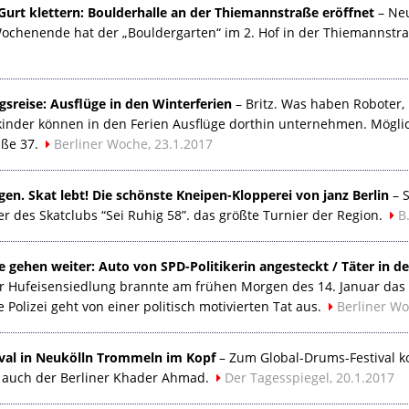
Gurt klettern: Boulderhalle an der Thiemannstraße eröffnet
– Neu
chenende hat der „Bouldergarten“ im 2. Hof in der Thiemannstra
sreise: Ausflüge in den Winterferien
– Britz. Was haben Roboter
kinder können in den Ferien Ausflüge dorthin unternehmen. Mögl
aße 37.
Berliner Woche, 23.1.2017
en. Skat lebt! Die schönste Kneipen-Klopperei von janz Berlin
– S
r des Skatclubs “Sei Ruhig 58”. das größte Turnier der Region.
B
e gehen weiter: Auto von
SPD
-Politikerin angesteckt / Täter in
er Hufeisensiedlung brannte am frühen Morgen des 14. Januar das
 Polizei geht von einer politisch motivierten Tat aus.
Berliner Wo
val in Neukölln Trommeln im Kopf
– Zum Global-Drums-Festival k
t auch der Berliner Khader Ahmad.
Der Tagesspiegel, 20.1.2017