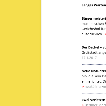
Langes Warten 
Bürgermeister
muslimischen S
Gerichtshof für
ausdrücklich.
Der Dackel – 
Großstadt ange
17.1.2017
Neue Notunter
hin, die kein 
eingerichtet. D
neuköllner•ne
Zwei Verletzte 
Berliner Mor