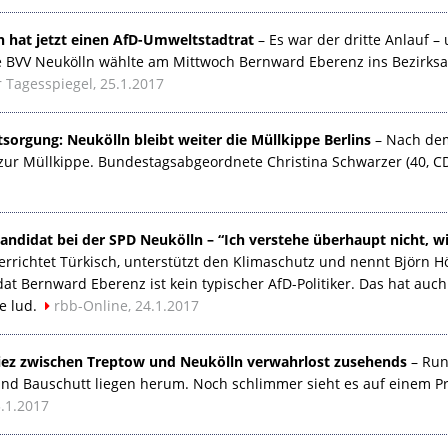
n hat jetzt einen AfD-Umweltstadtrat
– Es war der dritte Anlauf –
e
BVV
Neukölln wählte am Mittwoch Bernward Eberenz ins Bezirksam
 Tagesspiegel, 25.1.2017
tsorgung: Neukölln bleibt weiter die Müllkippe Berlins
– Nach dem
ur Müllkippe. Bundestagsabgeordnete Christina Schwarzer (40,
C
andidat bei der
SPD
Neukölln – “Ich verstehe überhaupt nicht, wie
errichtet Türkisch, unterstützt den Klimaschutz und nennt Björn H
at Bernward Eberenz ist kein typischer AfD-Politiker. Das hat auc
e lud.
rbb-Online, 24.1.2017
iez zwischen Treptow und Neukölln verwahrlost zusehends
– Run
nd Bauschutt liegen herum. Noch schlimmer sieht es auf einem P
.1.2017