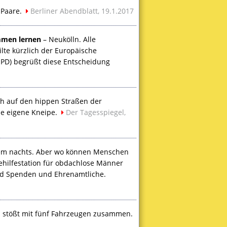
 Paare.
Berliner Abendblatt, 19.1.2017
mmen lernen
– Neukölln. Alle
te kürzlich der Europäische
SPD
) begrüßt diese Entscheidung
h auf den hippen Straßen der
ne eigene Kneipe.
Der Tagesspiegel,
allem nachts. Aber wo können Menschen
ehilfestation für obdachlose Männer
ngend Spenden und Ehrenamtliche.
n stößt mit fünf Fahrzeugen zusammen.