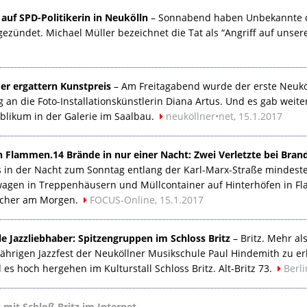
 auf
SPD
-Politikerin in Neukölln
– Sonnabend haben Unbekannte 
ezündet. Michael Müller bezeichnet die Tat als “Angriff auf unser
der ergattern Kunstpreis
– Am Freitagabend wurde der erste Neuköl
 an die Foto-Installationskünstlerin Diana Artus. Und es gab weite
likum in der Galerie im Saalbau.
neuköllner•net, 15.1.2017
 Flammen.14 Brände in nur einer Nacht: Zwei Verletzte bei Brand
s in der Nacht zum Sonntag entlang der Karl-Marx-Straße mindest
agen in Treppenhäusern und Müllcontainer auf Hinterhöfen in Fl
cher am Morgen.
FOCUS
-Online, 15.1.2017
le Jazzliebhaber: Spitzengruppen im Schloss Britz
– Britz. Mehr al
ährigen Jazzfest der Neuköllner Musikschule Paul Hindemith zu erl
d es hoch hergehen im Kulturstall Schloss Britz. Alt-Britz 73.
Berl
 mit Schloß Britz im Internet