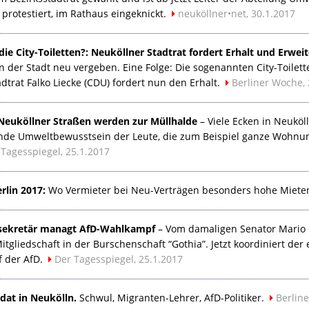
protestiert, im Rathaus eingeknickt.
neuköllner•net, 30.1.2017
ie City-Toiletten?: Neuköllner Stadtrat fordert Erhalt und Erwei
n der Stadt neu vergeben. Eine Folge: Die sogenannten City-Toile
trat Falko Liecke (
CDU
) fordert nun den Erhalt.
Berliner Woche, 
: Neuköllner Straßen werden zur Müllhalde
– Viele Ecken in Neuköll
nde Umweltbewusstsein der Leute, die zum Beispiel ganze Wohnun
 Tagesspiegel, 25.1.2017
lin 2017:
Wo Vermieter bei Neu-Verträgen besonders hohe Miete
ssekretär managt AfD-Wahlkampf
– Vom damaligen Senator Mario 
tgliedschaft in der Burschenschaft “Gothia”. Jetzt koordiniert de
 der AfD.
Der Tagesspiegel, 25.1.2017
dat in Neukölln.
Schwul, Migranten-Lehrer, AfD-Politiker.
Berline