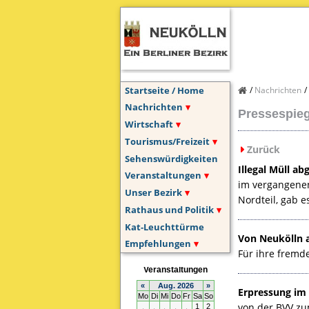
Startseite / Home
Nachrichten
Nachrichten
Pressespieg
Wirtschaft
Tourismus/Freizeit
Zurück
Sehenswürdigkeiten
Illegal Müll ab
Veranstaltungen
im vergangenen
Unser Bezirk
Nordteil, gab 
Rathaus und Politik
Kat-Leuchttürme
Von Neukölln 
Empfehlungen
Für ihre fremd
Erpressung im
von der
BVV
zum