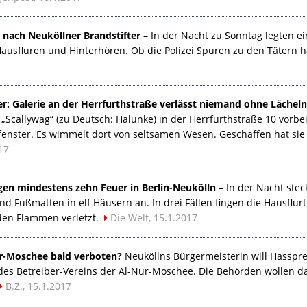
t nach Neuköllner Brandstifter
– In der Nacht zu Sonntag legten ei
ausfluren und Hinterhören. Ob die Polizei Spuren zu den Tätern ha
: Galerie an der Herrfurthstraße verlässt niemand ohne Lächeln
 „Scallywag“ (zu Deutsch: Halunke) in der Herrfurthstraße 10 vorbe
ufenster. Es wimmelt dort von seltsamen Wesen. Geschaffen hat si
17
egen mindestens zehn Feuer in Berlin-Neukölln
– In der Nacht stec
d Fußmatten in elf Häusern an. In drei Fällen fingen die Hausfl
 den Flammen verletzt.
Die Welt, 15.1.2017
ur-Moschee bald verboten?
Neuköllns Bürgermeisterin will Hasspr
 des Betreiber-Vereins der Al-Nur-Moschee. Die Behörden wollen d
B.Z., 15.1.2017