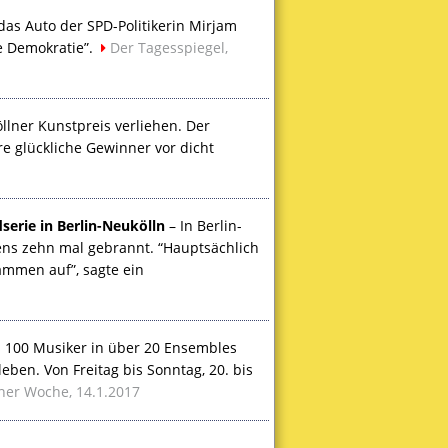
das Auto der
SPD
-Politikerin Mirjam
e Demokratie”.
Der Tagesspiegel,
lner Kunstpreis verliehen. Der
re glückliche Gewinner vor dicht
serie in Berlin-Neukölln
– In Berlin-
ens zehn mal gebrannt. “Hauptsächlich
ammen auf”, sagte ein
s 100 Musiker in über 20 Ensembles
eben. Von Freitag bis Sonntag, 20. bis
iner Woche, 14.1.2017