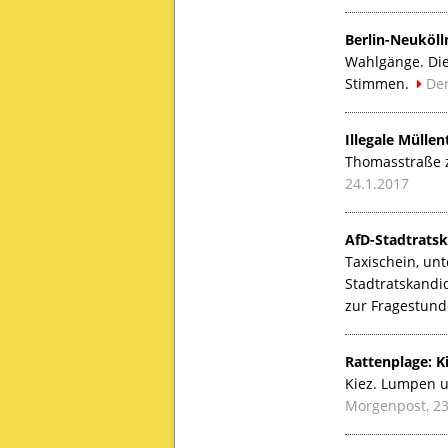
Berlin-Neuköll
Wahlgänge. Di
Stimmen.
Der
Illegale Müllen
Thomasstraße z
24.1.2017
AfD-Stadtratsk
Taxischein, unt
Stadtratskandid
zur Fragestund
Rattenplage: K
Kiez. Lumpen u
Morgenpost, 23