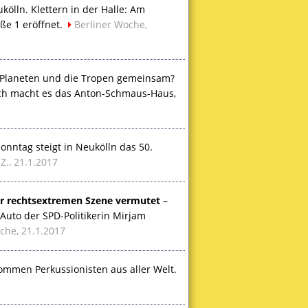
kölln. Klettern in der Halle: Am
ße 1 eröffnet.
Berliner Woche,
, Planeten und die Tropen gemeinsam?
ich macht es das Anton-Schmaus-Haus,
onntag steigt in Neukölln das 50.
.Z., 21.1.2017
 der rechtsextremen Szene vermutet
–
 Auto der
SPD
-Politikerin Mirjam
che, 21.1.2017
ommen Perkussionisten aus aller Welt.