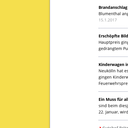
Brandanschlag
Blumenthal ang
15.1.2017
Erschöpfte Bil
Hauptpreis ging
gedrängtem Pub
Kinderwagen in
Neukölln hat e
gingen Kinderw
Feuerwehrspre
Ein Muss für al
sind beim diesj
22. Januar, wir
Gutshof Britz