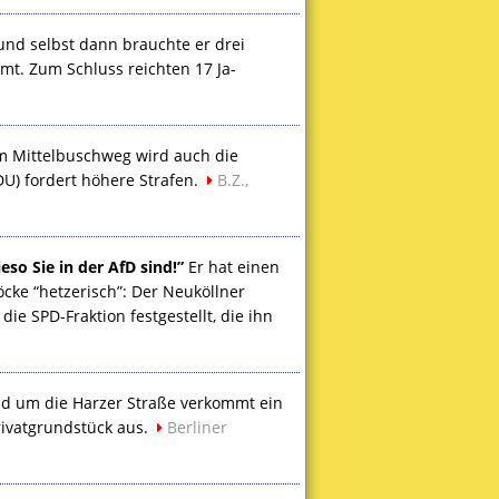
 und selbst dann brauchte er drei
t. Zum Schluss reichten 17 Ja-
 Mittelbuschweg wird auch die
DU
) fordert höhere Strafen.
B.Z.,
so Sie in der AfD sind!”
Er hat einen
öcke “hetzerisch”: Der Neuköllner
h die
SPD
-Fraktion festgestellt, die ihn
d um die Harzer Straße verkommt ein
rivatgrundstück aus.
Berliner