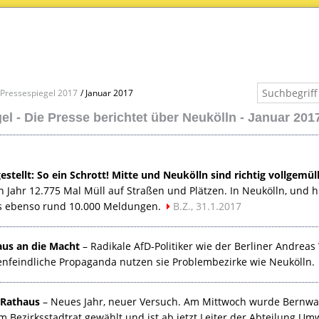
Pressespiegel 2017
Januar 2017
el - Die Presse berichtet über Neukölln - Januar 201
gestellt: So ein Schrott! Mitte und Neukölln sind richtig vollgemüll
 Jahr 12.775 Mal Müll auf Straßen und Plätzen. In Neukölln, und 
es ebenso rund 10.000 Meldungen.
B.Z., 31.1.2017
aus an die Macht
– Radikale AfD-Politiker wie der Berliner Andreas
enfeindliche Propaganda nutzen sie Problembezirke wie Neukölln.
 Rathaus
– Neues Jahr, neuer Versuch. Am Mittwoch wurde Bernwar
 Bezirksstadtrat gewählt und ist ab jetzt Leiter der Abteilung Um