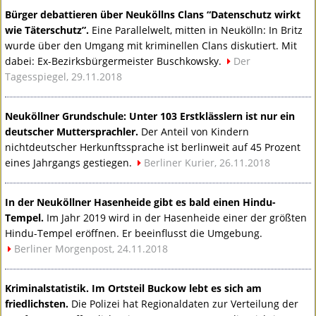
Bürger debattieren über Neuköllns Clans “Datenschutz wirkt
wie Täterschutz”.
Eine Parallelwelt, mitten in Neukölln: In Britz
wurde über den Umgang mit kriminellen Clans diskutiert. Mit
dabei: Ex-Bezirksbürgermeister Buschkowsky.
Der
Tagesspiegel, 29.11.2018
Neuköllner Grundschule: Unter 103 Erstklässlern ist nur ein
deutscher Muttersprachler.
Der Anteil von Kindern
nichtdeutscher Herkunftssprache ist berlinweit auf 45 Prozent
eines Jahrgangs gestiegen.
Berliner Kurier, 26.11.2018
In der Neuköllner Hasenheide gibt es bald einen Hindu-
Tempel.
Im Jahr 2019 wird in der Hasenheide einer der größten
Hindu-Tempel eröffnen. Er beeinflusst die Umgebung.
Berliner Morgenpost, 24.11.2018
Kriminalstatistik. Im Ortsteil Buckow lebt es sich am
friedlichsten.
Die Polizei hat Regionaldaten zur Verteilung der