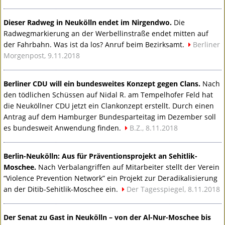
Dieser Radweg in Neukölln endet im Nirgendwo.
Die
Radwegmarkierung an der Werbellinstraße endet mitten auf
der Fahrbahn. Was ist da los? Anruf beim Bezirksamt.
Berliner
Morgenpost, 9.11.2018
Berliner
CDU
will ein bundesweites Konzept gegen Clans.
Nach
den tödlichen Schüssen auf Nidal R. am Tempelhofer Feld hat
die Neuköllner
CDU
jetzt ein Clankonzept erstellt. Durch einen
Antrag auf dem Hamburger Bundesparteitag im Dezember soll
es bundesweit Anwendung finden.
B.Z., 8.11.2018
Berlin-Neukölln: Aus für Präventionsprojekt an Sehitlik-
Moschee.
Nach Verbalangriffen auf Mitarbeiter stellt der Verein
“Violence Prevention Network” ein Projekt zur Deradikalisierung
an der Ditib-Sehitlik-Moschee ein.
Der Tagesspiegel, 8.11.2018
Der Senat zu Gast in Neukölln – von der Al-Nur-Moschee bis