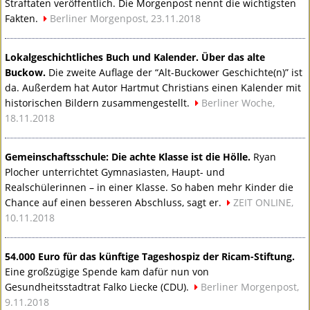
Straftaten veröffentlich. Die Morgenpost nennt die wichtigsten
Fakten.
Berliner Morgenpost, 23.11.2018
Lokalgeschichtliches Buch und Kalender. Über das alte
Buckow.
Die zweite Auflage der “Alt-Buckower Geschichte(n)” ist
da. Außerdem hat Autor Hartmut Christians einen Kalender mit
historischen Bildern zusammengestellt.
Berliner Woche,
18.11.2018
Gemeinschaftsschule: Die achte Klasse ist die Hölle.
Ryan
Plocher unterrichtet Gymnasiasten, Haupt- und
Realschülerinnen – in einer Klasse. So haben mehr Kinder die
Chance auf einen besseren Abschluss, sagt er.
ZEIT
ONLINE
,
10.11.2018
54.000 Euro für das künftige Tageshospiz der Ricam-Stiftung.
Eine großzügige Spende kam dafür nun von
Gesundheitsstadtrat Falko Liecke (
CDU
).
Berliner Morgenpost,
9.11.2018