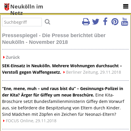
Neukölln im
Netz
Pressespiegel - Die Presse berichtet über
Neukölln - November 2018
Zurück
SEK
-Einsatz in Neukölln. Mehrere Wohnungen durchsucht –
Verstoß gegen Waffengesetz.
Berliner Zeitung, 29.11.2018
“Ene, mene, muh – und raus bist du” – Gesinnungs-Polizei in
der Kita? Ärger für Giffey um neue Broschüre.
Eine Kita-
Broschüre setzt Bundesfamilienministerin Giffey dem Vorwurf
aus, sie befördere die Bespitzelung von Eltern durch Kinder.
Sind Mädchen mit Zöpfen ein Zeichen für Neonazi-Eltern?
FOCUS
Online, 29.11.2018