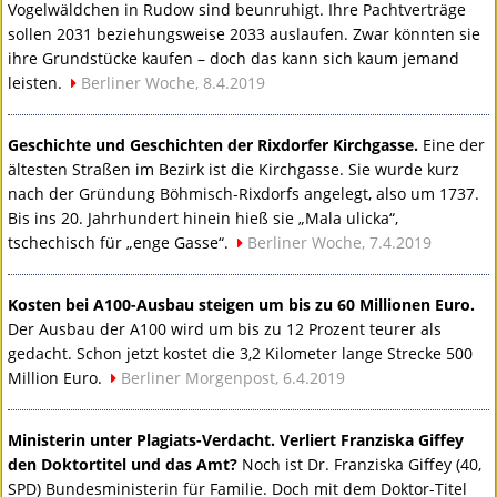
Vogelwäldchen in Rudow sind beunruhigt. Ihre Pachtverträge
sollen 2031 beziehungsweise 2033 auslaufen. Zwar könnten sie
ihre Grundstücke kaufen – doch das kann sich kaum jemand
leisten.
Berliner Woche, 8.4.2019
Geschichte und Geschichten der Rixdorfer Kirchgasse.
Eine der
ältesten Straßen im Bezirk ist die Kirchgasse. Sie wurde kurz
nach der Gründung Böhmisch-Rixdorfs angelegt, also um 1737.
Bis ins 20. Jahrhundert hinein hieß sie „Mala ulicka“,
tschechisch für „enge Gasse“.
Berliner Woche, 7.4.2019
Kosten bei A100-Ausbau steigen um bis zu 60 Millionen Euro.
Der Ausbau der A100 wird um bis zu 12 Prozent teurer als
gedacht. Schon jetzt kostet die 3,2 Kilometer lange Strecke 500
Million Euro.
Berliner Morgenpost, 6.4.2019
Ministerin unter Plagiats-Verdacht. Verliert Franziska Giffey
den Doktortitel und das Amt?
Noch ist Dr. Franziska Giffey (40,
SPD
) Bundesministerin für Familie. Doch mit dem Doktor-Titel