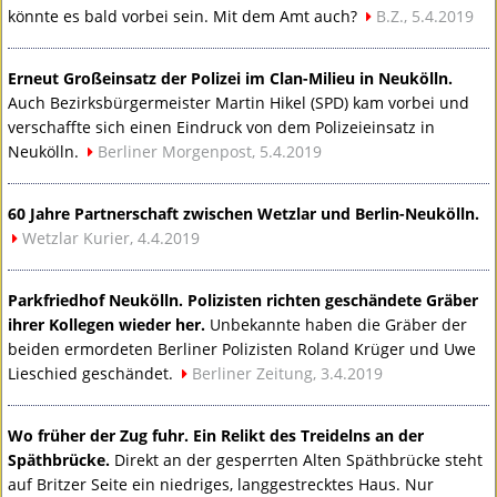
könnte es bald vorbei sein. Mit dem Amt auch?
B.Z., 5.4.2019
Erneut Großeinsatz der Polizei im Clan-Milieu in Neukölln.
Auch Bezirksbürgermeister Martin Hikel (
SPD
) kam vorbei und
verschaffte sich einen Eindruck von dem Polizeieinsatz in
Neukölln.
Berliner Morgenpost, 5.4.2019
60 Jahre Partnerschaft zwischen Wetzlar und Berlin-Neukölln.
Wetzlar Kurier, 4.4.2019
Parkfriedhof Neukölln. Polizisten richten geschändete Gräber
ihrer Kollegen wieder her.
Unbekannte haben die Gräber der
beiden ermordeten Berliner Polizisten Roland Krüger und Uwe
Lieschied geschändet.
Berliner Zeitung, 3.4.2019
Wo früher der Zug fuhr. Ein Relikt des Treidelns an der
Späthbrücke.
Direkt an der gesperrten Alten Späthbrücke steht
auf Britzer Seite ein niedriges, langgestrecktes Haus. Nur