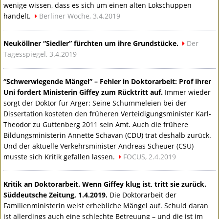
wenige wissen, dass es sich um einen alten Lokschuppen
handelt.
Berliner Woche, 3.4.2019
Neuköllner “Siedler” fürchten um ihre Grundstücke.
Der
Tagesspiegel, 3.4.2019
“Schwerwiegende Mängel” – Fehler in Doktorarbeit: Prof ihrer
Uni fordert Ministerin Giffey zum Rücktritt auf.
Immer wieder
sorgt der Doktor für Ärger: Seine Schummeleien bei der
Dissertation kosteten den früheren Verteidigungsminister Karl-
Theodor zu Guttenberg 2011 sein Amt. Auch die frühere
Bildungsministerin Annette Schavan (
CDU
) trat deshalb zurück.
Und der aktuelle Verkehrsminister Andreas Scheuer (
CSU
)
musste sich Kritik gefallen lassen.
FOCUS
, 2.4.2019
Kritik an Doktorarbeit. Wenn Giffey klug ist, tritt sie zurück.
Süddeutsche Zeitung, 1.4.2019.
Die Doktorarbeit der
Familienministerin weist erhebliche Mängel auf. Schuld daran
ist allerdings auch eine schlechte Betreuung – und die ist im