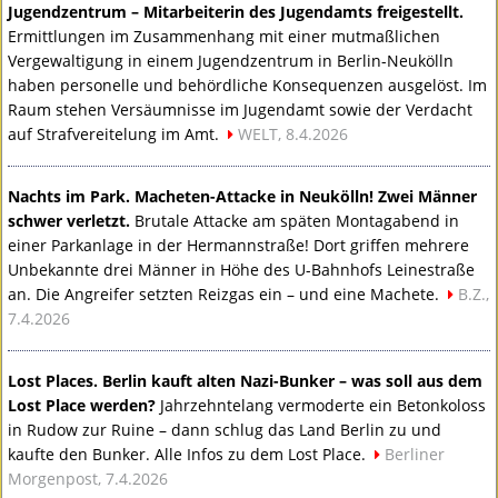
Jugendzentrum – Mitarbeiterin des Jugendamts freigestellt.
Ermittlungen im Zusammenhang mit einer mutmaßlichen
Vergewaltigung in einem Jugendzentrum in Berlin-Neukölln
haben personelle und behördliche Konsequenzen ausgelöst. Im
Raum stehen Versäumnisse im Jugendamt sowie der Verdacht
auf Strafvereitelung im Amt.
WELT
, 8.4.2026
Nachts im Park. Macheten-Attacke in Neukölln! Zwei Männer
schwer verletzt.
Brutale Attacke am späten Montagabend in
einer Parkanlage in der Hermannstraße! Dort griffen mehrere
Unbekannte drei Männer in Höhe des U-Bahnhofs Leinestraße
an. Die Angreifer setzten Reizgas ein – und eine Machete.
B.Z.,
7.4.2026
Lost Places. Berlin kauft alten Nazi-Bunker – was soll aus dem
Lost Place werden?
Jahrzehntelang vermoderte ein Betonkoloss
in Rudow zur Ruine – dann schlug das Land Berlin zu und
kaufte den Bunker. Alle Infos zu dem Lost Place.
Berliner
Morgenpost, 7.4.2026