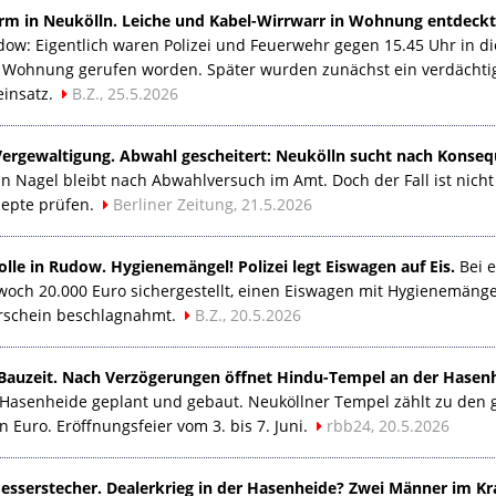
rm in Neukölln. Leiche und Kabel-Wirrwarr in Wohnung entdeckt
udow: Eigentlich waren Polizei und Feuerwehr gegen 15.45 Uhr in 
er Wohnung gerufen worden. Später wurden zunächst ein verdächt
einsatz.
B.Z., 25.5.2026
rgewaltigung. Abwahl gescheitert: Neukölln sucht nach Konsequ
n Nagel bleibt nach Abwahlversuch im Amt. Doch der Fall ist nicht 
epte prüfen.
Berliner Zeitung, 21.5.2026
lle in Rudow. Hygienemängel! Polizei legt Eiswagen auf Eis.
Bei e
twoch 20.000 Euro sichergestellt, einen Eiswagen mit Hygienemän
rschein beschlagnahmt.
B.Z., 20.5.2026
Bauzeit. Nach Verzögerungen öffnet Hindu-Tempel an der Hasenh
Hasenheide geplant und gebaut. Neuköllner Tempel zählt zu den 
en Euro. Eröffnungsfeier vom 3. bis 7. Juni.
rbb24, 20.5.2026
Messerstecher. Dealerkrieg in der Hasenheide? Zwei Männer im K