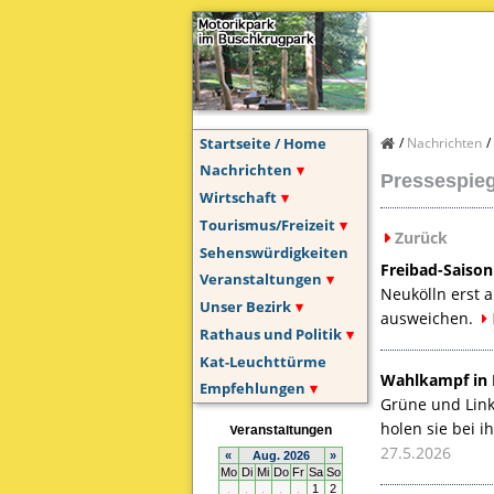
Startseite / Home
Nachrichten
Nachrichten
Pressespiege
Wirtschaft
Tourismus/Freizeit
Zurück
Sehenswürdigkeiten
Freibad-Saison
Veranstaltungen
Neukölln erst 
Unser Bezirk
ausweichen.
Rathaus und Politik
Kat-Leuchttürme
Wahlkampf in B
Empfehlungen
Grüne und Linke
holen sie bei i
27.5.2026