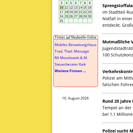
Sprengstoffala
im Stadtteil R
Notfall in ein
entdeckt. Groß
Mutmaßliche Ve
Mobiles Bestattungshaus
Jugendstadträti
Trad. Thail. Massage
100 Schutzkonz
RA Mozelewski & M.
Steuerberater Kaik
Weitere Firmen ...
Verkehrskontro
Polizei am Mit
falschen Führe
10. August 2026
Rund 20 Jahre 
Tempel an der 
bei 1,1 Million
Polizei sucht 