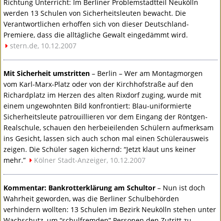
Richtung Unterricht: Im Berliner Problemstadtteil Neukölln
werden 13 Schulen von Sicherheitsleuten bewacht. Die
Verantwortlichen erhoffen sich von dieser Deutschland-
Premiere, dass die alltägliche Gewalt eingedämmt wird.
stern.de, 10.12.2007
Mit Sicherheit umstritten
– Berlin – Wer am Montagmorgen
vom Karl-Marx-Platz oder von der Kirchhofstraße auf den
Richardplatz im Herzen des alten Rixdorf zuging, wurde mit
einem ungewohnten Bild konfrontiert: Blau-uniformierte
Sicherheitsleute patrouillieren vor dem Eingang der Röntgen-
Realschule, schauen den herbeieilenden Schülern aufmerksam
ins Gesicht, lassen sich auch schon mal einen Schülerausweis
zeigen. Die Schüler sagen kichernd: “Jetzt klaut uns keiner
mehr.”
Kölner Stadt-Anzeiger, 10.12.2007
Kommentar: Bankrotterklärung am Schultor
– Nun ist doch
Wahrheit geworden, was die Berliner Schulbehörden
verhindern wollten: 13 Schulen im Bezirk Neukölln stehen unter
Wachschutz, um “schulfremden” Personen den Zutritt zu