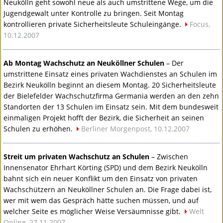
Neukölln geht sowohl neue als auch umstrittene Wege, um die
Jugendgewalt unter Kontrolle zu bringen. Seit Montag
kontrollieren private Sicherheitsleute Schuleingänge.
Focus,
10.12.2007
Ab Montag Wachschutz an Neuköllner Schulen
– Der
umstrittene Einsatz eines privaten Wachdienstes an Schulen im
Bezirk Neukölln beginnt an diesem Montag. 20 Sicherheitsleute
der Bielefelder Wachschutzfirma Germania werden an den zehn
Standorten der 13 Schulen im Einsatz sein. Mit dem bundesweit
einmaligen Projekt hofft der Bezirk, die Sicherheit an seinen
Schulen zu erhöhen.
Berliner Morgenpost, 10.12.2007
Streit um privaten Wachschutz an Schulen
– Zwischen
Innensenator Ehrhart Körting (
SPD
) und dem Bezirk Neukölln
bahnt sich ein neuer Konflikt um den Einsatz von privaten
Wachschützern an Neuköllner Schulen an. Die Frage dabei ist,
wer mit wem das Gespräch hätte suchen müssen, und auf
welcher Seite es möglicher Weise Versäumnisse gibt.
Welt
Online, 27.11.2007