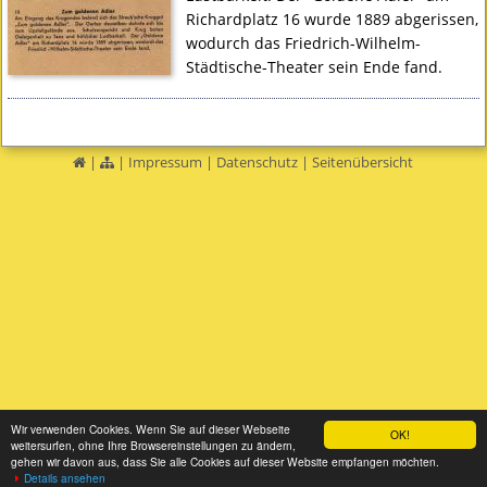
Richardplatz 16 wurde 1889 abgerissen,
wodurch das Friedrich-Wilhelm-
Städtische-Theater sein Ende fand.
|
|
Impressum
|
Datenschutz
|
Seitenübersicht
Wir verwenden Cookies. Wenn Sie auf dieser Webseite
OK!
weitersurfen, ohne Ihre Browsereinstellungen zu ändern,
gehen wir davon aus, dass Sie alle Cookies auf dieser Website empfangen möchten.
Details ansehen