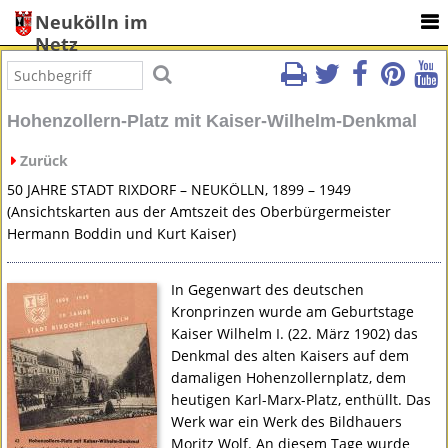
Neukölln im
Netz
Hohenzollern-Platz mit Kaiser-Wilhelm-Denkmal
Zurück
50
JAHRE
STADT
RIXDORF
–
NEUKÖLLN
, 1899 – 1949
(Ansichtskarten aus der Amtszeit des Oberbürgermeister
Hermann Boddin und Kurt Kaiser)
In Gegenwart des deutschen
Kronprinzen wurde am Geburtstage
Kaiser Wilhelm I. (22. März 1902) das
Denkmal des alten Kaisers auf dem
damaligen Hohenzollernplatz, dem
heutigen Karl-Marx-Platz, enthüllt. Das
Werk war ein Werk des Bildhauers
Moritz Wolf. An diesem Tage wurde