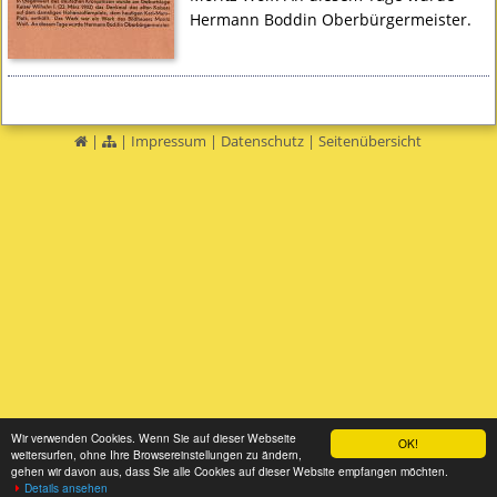
Hermann Boddin Oberbürgermeister.
|
|
Impressum
|
Datenschutz
|
Seitenübersicht
Wir verwenden Cookies. Wenn Sie auf dieser Webseite
OK!
weitersurfen, ohne Ihre Browsereinstellungen zu ändern,
gehen wir davon aus, dass Sie alle Cookies auf dieser Website empfangen möchten.
Details ansehen