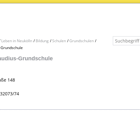
Leben in Neukölln
Bildung
Schulen
Grundschulen
-Grundschule
audius-Grundschule
aße 148
632073/74