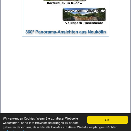
Wir verwenden Cookies. Wenn Sie auf dieser Webseite
OK!
weitersurfen, ohne Ihre Browsereinstellungen zu ändern,
gehen wir davon aus, dass Sie alle Cookies auf dieser Website empfangen möchten.
|
|
Impressum
|
Datenschutz
|
Seitenübersicht