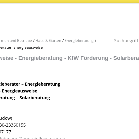
irmen und Betriebe
Haus & Garten
Energieberatung
erater, Energieausweise
eise - Energieberatung - KfW Förderung - Solarber
ieberater – Energieberatung
– Energieausweise
ratung – Solarberatung
Rudow)
030-23360155
97177
.lehmann@energiefluesterer.de