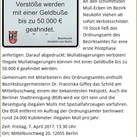
An den schlimmsten
Müll-Ecken im Bezirk
Neukölln stehen ab
sofort Verbotsschilder.
10 Stück ließ das
Ordnungsamt des
Bezirksamtes für eine
erste Pilotphase
anfertigen. Darauf abgedruckt: Müllablagerungen verboten!
Illegale Müllablagerungen können mit einer Geldbuße bis zu
50.000 € geahndet werden.
Gemeinsam mit Mitarbeitern des Ordnungsamtes enthüllt
Bezirksbürgermeisterin Dr. Franziska Giffey das Schild am
Mittelbuschweg, einem der bekanntesten Hotspots. Auch die
Berliner Stadtreinigung (
BSR
) wird vor Ort sein und die
Beseitigung illegalen Mülls mit Spezialfahrzeugen vorführen.
Die
BSR
entfernt im Auftrag der Ordnungsämter berlinweit
rund 24.000 Kubikmeter illegalen Müll pro Jahr.
Zeit: Freitag, 7. April 2017, 13.30 Uhr
Ort: Mittelbuschweg 20, 12055 Berlin